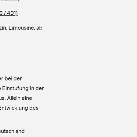
0 / 401)
in, Limousine, ab
r bei der
 Einstufung in der
s. Allein eine
 Entwicklung des
eutschland