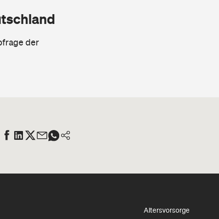
utschland
bfrage der
Altersvorsorge