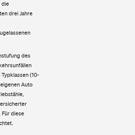
 die
en drei Jahre
 zugelassenen
instufung des
kehrsunfällen
 Typklassen (10-
 eigenen Auto
iebstähle,
ersicherter
 Für diese
chtet.