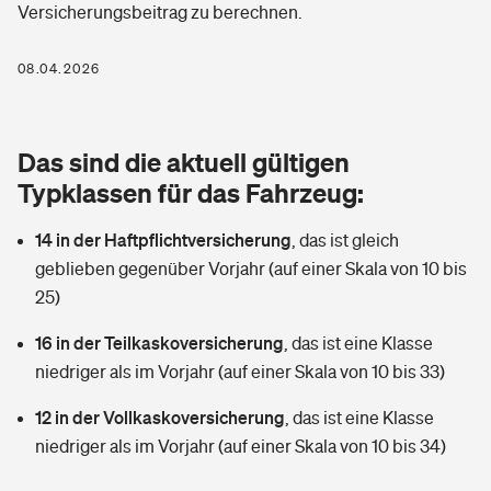
Versicherungsbeitrag zu berechnen.
Berufshaftpflichtversicherung
Rechts­schutz­ver­si­che­rung
Photovoltaik
Private Krankenversicherung
08.04.2026
Zur Übersicht
Fahrradversicherung
Wärmepumpen versichern
Zahnzusatzversicherung
Unfallversicherung
Tools
Das sind die aktuell gültigen
Glasversicherung
Dread-Disease-Versicherung
Typklassen für das Fahrzeug:
Kinderunfall­ver­si­che­rung
Rentenrechner: Wie viel Geld bekomme ich im Alter?
Vermieterrrechtsschutz
Tierkrankenversicherung
14 in der Haftpflichtversicherung
,
das ist gleich
Kinderinvalidität
geblieben gegenüber Vorjahr (auf einer Skala von 10 bis
Wer versichert was: Jetzt Versicherer finden
Mietkautionsversicherung
Zur Übersicht
25)
Reiseversicherung
Sie haben Fragen?
Restkreditversicherung
16 in der Teilkaskoversicherung
,
das ist eine Klasse
Tools
niedriger als im Vorjahr (auf einer Skala von 10 bis 33)
Hundehalter-Haftpflicht
Zur Übersicht
12 in der Vollkaskoversicherung
,
das ist eine Klasse
Pferdehalter-Haftpflicht
Wer versichert was: Jetzt Versicherer finden
niedriger als im Vorjahr (auf einer Skala von 10 bis 34)
Tools
Handyversicherung