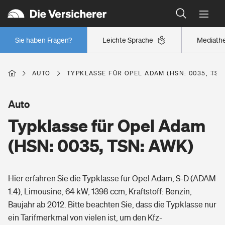
Typklassen: So ist Ihr Auto eingestuft
Wer versichert was: Jetzt Versicherer finden
Regionalklassen: So ist Ihre Region eingestuft
Sie haben Fragen?
Leichte Sprache
Mediath
Wer versichert was: Jetzt Versicherer finden
AUTO
TYPKLASSE FÜR OPEL ADAM (HSN: 0035, TSN
Beruf
Auto
Typklasse für Opel Adam
Berufsunfähigkeitsversicherung
Wohnen
(HSN: 0035, TSN: AWK)
Erwerbsunfähigkeitsversicherung
Wohngebäudeversicherung
Hier erfahren Sie die Typklasse für Opel Adam, S-D (ADAM
Freizeit
Grundfähigkeitsversicherung
1.4), Limousine, 64 kW, 1398 ccm, Kraftstoff: Benzin,
Hausratversicherung
Baujahr ab 2012. Bitte beachten Sie, dass die Typklasse nur
Arbeitsrechtsschutz
Pri­vate Haft­pflicht­
ein Tarifmerkmal von vielen ist, um den Kfz-
Gesundheit
Elementarversicherung