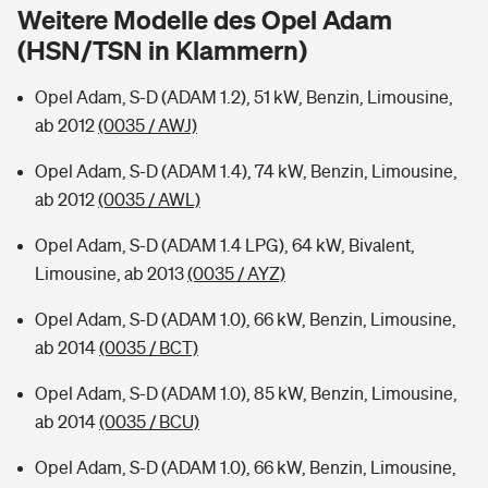
Sie haben Fragen?
Weitere Modelle des Opel Adam
(HSN/TSN in Klammern)
Hochwasser-Check: Wie gefährdet ist Ihr Haus?
Private Cyberversicherung
Rentenrechner: Wie viel Geld bekomme ich im Alter?
Opel Adam, S-D (ADAM 1.2), 51 kW, Benzin, Limousine,
Wer versichert was: Jetzt Versicherer finden
Musikinstrumentenversicherung
ab 2012
(0035 / AWJ)
Sie haben Fragen?
Zur Übersicht
Opel Adam, S-D (ADAM 1.4), 74 kW, Benzin, Limousine,
ab 2012
(0035 / AWL)
Tools
Opel Adam, S-D (ADAM 1.4 LPG), 64 kW, Bivalent,
Limousine, ab 2013
(0035 / AYZ)
Kinderunfall-Check: Mehr Sicherheit für deine Kids
Opel Adam, S-D (ADAM 1.0), 66 kW, Benzin, Limousine,
ab 2014
(0035 / BCT)
Typklassen: So ist Ihr Auto eingestuft
Opel Adam, S-D (ADAM 1.0), 85 kW, Benzin, Limousine,
ab 2014
(0035 / BCU)
Sie haben Fragen?
Opel Adam, S-D (ADAM 1.0), 66 kW, Benzin, Limousine,