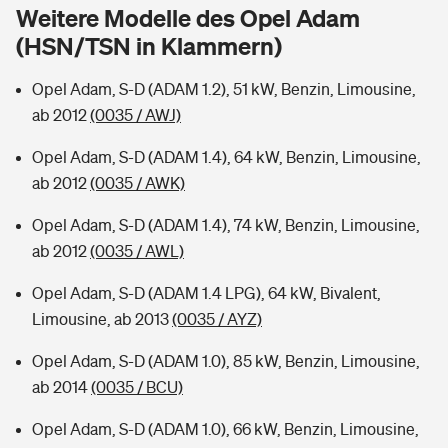
Sie haben Fragen?
Weitere Modelle des Opel Adam
(HSN/TSN in Klammern)
Hochwasser-Check: Wie gefährdet ist Ihr Haus?
Private Cyberversicherung
Rentenrechner: Wie viel Geld bekomme ich im Alter?
Opel Adam, S-D (ADAM 1.2), 51 kW, Benzin, Limousine,
Wer versichert was: Jetzt Versicherer finden
Musikinstrumentenversicherung
ab 2012
(0035 / AWJ)
Sie haben Fragen?
Zur Übersicht
Opel Adam, S-D (ADAM 1.4), 64 kW, Benzin, Limousine,
ab 2012
(0035 / AWK)
Tools
Opel Adam, S-D (ADAM 1.4), 74 kW, Benzin, Limousine,
ab 2012
(0035 / AWL)
Kinderunfall-Check: Mehr Sicherheit für deine Kids
Opel Adam, S-D (ADAM 1.4 LPG), 64 kW, Bivalent,
Limousine, ab 2013
(0035 / AYZ)
Typklassen: So ist Ihr Auto eingestuft
Opel Adam, S-D (ADAM 1.0), 85 kW, Benzin, Limousine,
ab 2014
(0035 / BCU)
Sie haben Fragen?
Opel Adam, S-D (ADAM 1.0), 66 kW, Benzin, Limousine,