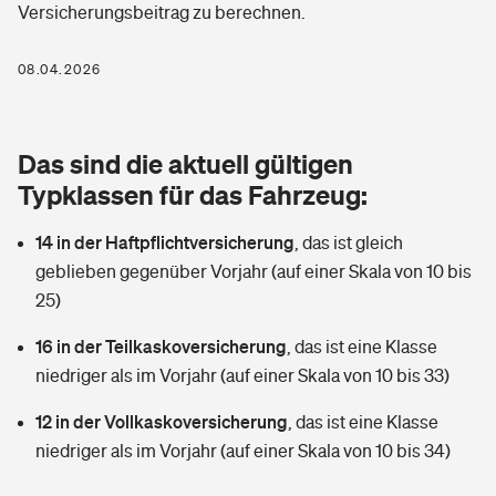
Versicherungsbeitrag zu berechnen.
Berufshaftpflichtversicherung
Rechts­schutz­ver­si­che­rung
Photovoltaik
Private Krankenversicherung
08.04.2026
Zur Übersicht
Fahrradversicherung
Wärmepumpen versichern
Zahnzusatzversicherung
Unfallversicherung
Tools
Das sind die aktuell gültigen
Glasversicherung
Dread-Disease-Versicherung
Typklassen für das Fahrzeug:
Kinderunfall­ver­si­che­rung
Rentenrechner: Wie viel Geld bekomme ich im Alter?
Vermieterrrechtsschutz
Tierkrankenversicherung
14 in der Haftpflichtversicherung
,
das ist gleich
Kinderinvalidität
geblieben gegenüber Vorjahr (auf einer Skala von 10 bis
Wer versichert was: Jetzt Versicherer finden
Mietkautionsversicherung
Zur Übersicht
25)
Reiseversicherung
Sie haben Fragen?
Restkreditversicherung
16 in der Teilkaskoversicherung
,
das ist eine Klasse
Tools
niedriger als im Vorjahr (auf einer Skala von 10 bis 33)
Hundehalter-Haftpflicht
Zur Übersicht
12 in der Vollkaskoversicherung
,
das ist eine Klasse
Pferdehalter-Haftpflicht
Wer versichert was: Jetzt Versicherer finden
niedriger als im Vorjahr (auf einer Skala von 10 bis 34)
Tools
Handyversicherung