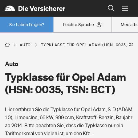
Typklassen: So ist Ihr Auto eingestuft
Wer versichert was: Jetzt Versicherer finden
Regionalklassen: So ist Ihre Region eingestuft
Sie haben Fragen?
Leichte Sprache
Mediath
Wer versichert was: Jetzt Versicherer finden
AUTO
TYPKLASSE FÜR OPEL ADAM (HSN: 0035, TSN
Beruf
Auto
Typklasse für Opel Adam
Berufsunfähigkeitsversicherung
Wohnen
(HSN: 0035, TSN: BCT)
Erwerbsunfähigkeitsversicherung
Wohngebäudeversicherung
Hier erfahren Sie die Typklasse für Opel Adam, S-D (ADAM
Freizeit
Grundfähigkeitsversicherung
1.0), Limousine, 66 kW, 999 ccm, Kraftstoff: Benzin, Baujahr
Hausratversicherung
ab 2014. Bitte beachten Sie, dass die Typklasse nur ein
Arbeitsrechtsschutz
Pri­vate Haft­pflicht­
Tarifmerkmal von vielen ist, um den Kfz-
Gesundheit
Elementarversicherung