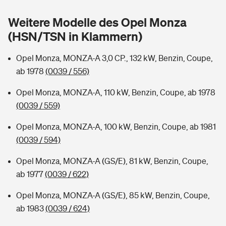
Sie haben Fragen?
Weitere Modelle des Opel Monza
Hochwasser-Check: Wie gefährdet ist Ihr Haus?
Private Cyberversicherung
Rentenrechner: Wie viel Geld bekomme ich im Alter?
(HSN/TSN in Klammern)
Wer versichert was: Jetzt Versicherer finden
Musikinstrumentenversicherung
Opel Monza, MONZA-A 3,0 CP., 132 kW, Benzin, Coupe,
ab 1978
(0039 / 556)
Sie haben Fragen?
Zur Übersicht
Opel Monza, MONZA-A, 110 kW, Benzin, Coupe, ab 1978
(0039 / 559)
Tools
Opel Monza, MONZA-A, 100 kW, Benzin, Coupe, ab 1981
(0039 / 594)
Kinderunfall-Check: Mehr Sicherheit für deine Kids
Opel Monza, MONZA-A (GS/E), 81 kW, Benzin, Coupe,
Typklassen: So ist Ihr Auto eingestuft
ab 1977
(0039 / 622)
Opel Monza, MONZA-A (GS/E), 85 kW, Benzin, Coupe,
Sie haben Fragen?
ab 1983
(0039 / 624)