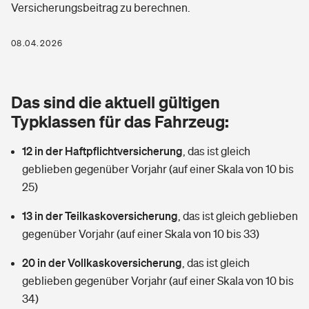
Versicherungsbeitrag zu berechnen.
Berufshaftpflichtversicherung
Rechts­schutz­ver­si­che­rung
Photovoltaik
Private Krankenversicherung
08.04.2026
Zur Übersicht
Fahrradversicherung
Wärmepumpen versichern
Zahnzusatzversicherung
Unfallversicherung
Tools
Das sind die aktuell gültigen
Glasversicherung
Dread-Disease-Versicherung
Typklassen für das Fahrzeug:
Kinderunfall­ver­si­che­rung
Rentenrechner: Wie viel Geld bekomme ich im Alter?
Vermieterrrechtsschutz
Tierkrankenversicherung
12 in der Haftpflichtversicherung
,
das ist gleich
Kinderinvalidität
geblieben gegenüber Vorjahr (auf einer Skala von 10 bis
Wer versichert was: Jetzt Versicherer finden
Mietkautionsversicherung
Zur Übersicht
25)
Reiseversicherung
Sie haben Fragen?
Restkreditversicherung
13 in der Teilkaskoversicherung
,
das ist gleich geblieben
Tools
gegenüber Vorjahr (auf einer Skala von 10 bis 33)
Hundehalter-Haftpflicht
Zur Übersicht
20 in der Vollkaskoversicherung
,
das ist gleich
Pferdehalter-Haftpflicht
Wer versichert was: Jetzt Versicherer finden
geblieben gegenüber Vorjahr (auf einer Skala von 10 bis
Tools
34)
Handyversicherung