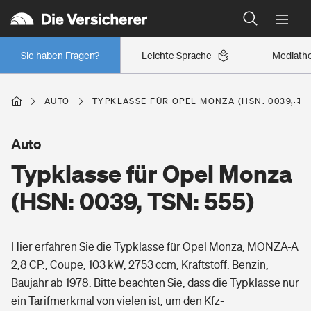
Typklassen: So ist Ihr Auto eingestuft
Wer versichert was: Jetzt Versicherer finden
Regionalklassen: So ist Ihre Region eingestuft
Sie haben Fragen?
Leichte Sprache
Mediath
Wer versichert was: Jetzt Versicherer finden
AUTO
TYPKLASSE FÜR OPEL MONZA (HSN: 0039, TSN
Beruf
Auto
Typklasse für Opel Monza
Berufsunfähigkeitsversicherung
Wohnen
(HSN: 0039, TSN: 555)
Erwerbsunfähigkeitsversicherung
Wohngebäudeversicherung
Hier erfahren Sie die Typklasse für Opel Monza, MONZA-A
Freizeit
Grundfähigkeitsversicherung
2,8 CP., Coupe, 103 kW, 2753 ccm, Kraftstoff: Benzin,
Hausratversicherung
Baujahr ab 1978. Bitte beachten Sie, dass die Typklasse nur
Arbeitsrechtsschutz
Pri­vate Haft­pflicht­
ein Tarifmerkmal von vielen ist, um den Kfz-
Gesundheit
Elementarversicherung