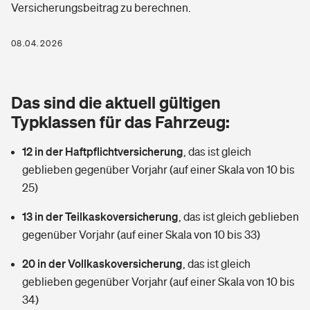
Versicherungsbeitrag zu berechnen.
Berufshaftpflichtversicherung
Rechts­schutz­ver­si­che­rung
Photovoltaik
Private Krankenversicherung
08.04.2026
Zur Übersicht
Fahrradversicherung
Wärmepumpen versichern
Zahnzusatzversicherung
Unfallversicherung
Tools
Das sind die aktuell gültigen
Glasversicherung
Dread-Disease-Versicherung
Typklassen für das Fahrzeug:
Kinderunfall­ver­si­che­rung
Rentenrechner: Wie viel Geld bekomme ich im Alter?
Vermieterrrechtsschutz
Tierkrankenversicherung
12 in der Haftpflichtversicherung
,
das ist gleich
Kinderinvalidität
geblieben gegenüber Vorjahr (auf einer Skala von 10 bis
Wer versichert was: Jetzt Versicherer finden
Mietkautionsversicherung
Zur Übersicht
25)
Reiseversicherung
Sie haben Fragen?
Restkreditversicherung
13 in der Teilkaskoversicherung
,
das ist gleich geblieben
Tools
gegenüber Vorjahr (auf einer Skala von 10 bis 33)
Hundehalter-Haftpflicht
Zur Übersicht
20 in der Vollkaskoversicherung
,
das ist gleich
Pferdehalter-Haftpflicht
Wer versichert was: Jetzt Versicherer finden
geblieben gegenüber Vorjahr (auf einer Skala von 10 bis
Tools
34)
Handyversicherung