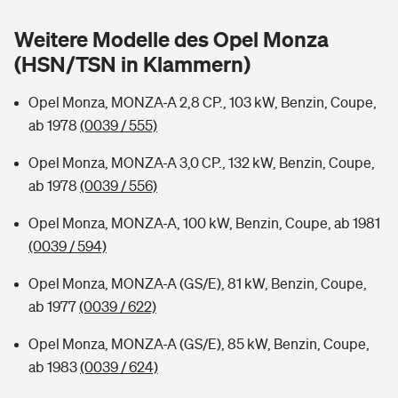
Sie haben Fragen?
Weitere Modelle des Opel Monza
Hochwasser-Check: Wie gefährdet ist Ihr Haus?
Private Cyberversicherung
Rentenrechner: Wie viel Geld bekomme ich im Alter?
(HSN/TSN in Klammern)
Wer versichert was: Jetzt Versicherer finden
Musikinstrumentenversicherung
Opel Monza, MONZA-A 2,8 CP., 103 kW, Benzin, Coupe,
ab 1978
(0039 / 555)
Sie haben Fragen?
Zur Übersicht
Opel Monza, MONZA-A 3,0 CP., 132 kW, Benzin, Coupe,
ab 1978
(0039 / 556)
Tools
Opel Monza, MONZA-A, 100 kW, Benzin, Coupe, ab 1981
(0039 / 594)
Kinderunfall-Check: Mehr Sicherheit für deine Kids
Opel Monza, MONZA-A (GS/E), 81 kW, Benzin, Coupe,
Typklassen: So ist Ihr Auto eingestuft
ab 1977
(0039 / 622)
Opel Monza, MONZA-A (GS/E), 85 kW, Benzin, Coupe,
Sie haben Fragen?
ab 1983
(0039 / 624)