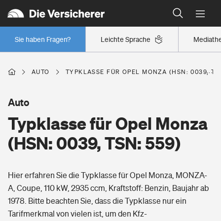
Typklassen: So ist Ihr Auto eingestuft
Wer versichert was: Jetzt Versicherer finden
Regionalklassen: So ist Ihre Region eingestuft
Sie haben Fragen?
Leichte Sprache
Mediath
Wer versichert was: Jetzt Versicherer finden
AUTO
TYPKLASSE FÜR OPEL MONZA (HSN: 0039, TSN
Beruf
Auto
Typklasse für Opel Monza
Berufsunfähigkeitsversicherung
Wohnen
(HSN: 0039, TSN: 559)
Erwerbsunfähigkeitsversicherung
Wohngebäudeversicherung
Hier erfahren Sie die Typklasse für Opel Monza, MONZA-
Freizeit
Grundfähigkeitsversicherung
A, Coupe, 110 kW, 2935 ccm, Kraftstoff: Benzin, Baujahr ab
Hausratversicherung
1978. Bitte beachten Sie, dass die Typklasse nur ein
Arbeitsrechtsschutz
Pri­vate Haft­pflicht­
Tarifmerkmal von vielen ist, um den Kfz-
Gesundheit
Elementarversicherung