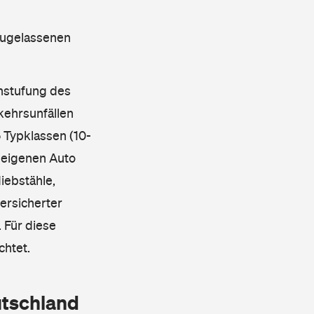
 zugelassenen
instufung des
kehrsunfällen
 Typklassen (10-
 eigenen Auto
iebstähle,
ersicherter
 Für diese
chtet.
utschland