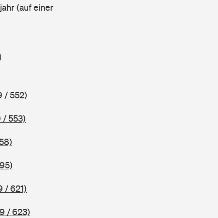
ahr (auf einer
n
 / 552)
 / 553)
58)
595)
 / 621)
9 / 623)