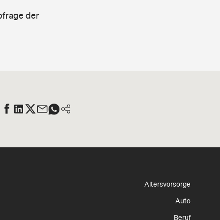
bfrage der
Altersvorsorge
Auto
Beruf