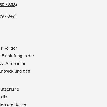
39 / 838)
39 / 849)
r bei der
 Einstufung in der
s. Allein eine
 Entwicklung des
eutschland
 die
en drei Jahre