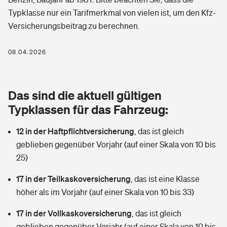
Berufshaftpflichtversicherung
Typklasse nur ein Tarifmerkmal von vielen ist, um den Kfz-
Rechts­schutz­ver­si­che­rung
Versicherungsbeitrag zu berechnen.
Photovoltaik
Private Krankenversicherung
Zur Übersicht
Fahrradversicherung
Wärmepumpen versichern
08.04.2026
Zahnzusatzversicherung
Unfallversicherung
Tools
Glasversicherung
Dread-Disease-Versicherung
Das sind die aktuell gültigen
Kinderunfall­ver­si­che­rung
Rentenrechner: Wie viel Geld bekomme ich im Alter?
Vermieterrrechtsschutz
Typklassen für das Fahrzeug:
Tierkrankenversicherung
Kinderinvalidität
12 in der Haftpflichtversicherung
,
das ist gleich
Wer versichert was: Jetzt Versicherer finden
Mietkautionsversicherung
Zur Übersicht
geblieben gegenüber Vorjahr (auf einer Skala von 10 bis
Reiseversicherung
25)
Sie haben Fragen?
Restkreditversicherung
Tools
Hundehalter-Haftpflicht
17 in der Teilkaskoversicherung
,
das ist eine Klasse
Zur Übersicht
höher als im Vorjahr (auf einer Skala von 10 bis 33)
Pferdehalter-Haftpflicht
Wer versichert was: Jetzt Versicherer finden
17 in der Vollkaskoversicherung
,
das ist gleich
Tools
Handyversicherung
geblieben gegenüber Vorjahr (auf einer Skala von 10 bis