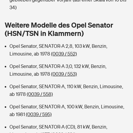
Sie haben Fragen?
34)
Hochwasser-Check: Wie gefährdet ist Ihr Haus?
Private Cyberversicherung
Rentenrechner: Wie viel Geld bekomme ich im Alter?
Weitere Modelle des Opel Senator
Wer versichert was: Jetzt Versicherer finden
Musikinstrumentenversicherung
(HSN/TSN in Klammern)
Sie haben Fragen?
Zur Übersicht
Opel Senator, SENATOR-A 2,8, 103 kW, Benzin,
Limousine, ab 1978
(0039 / 552)
Tools
Opel Senator, SENATOR-A 3,0, 132 kW, Benzin,
Limousine, ab 1978
(0039 / 553)
Kinderunfall-Check: Mehr Sicherheit für deine Kids
Opel Senator, SENATOR-A, 110 kW, Benzin, Limousine,
ab 1978
(0039 / 558)
Typklassen: So ist Ihr Auto eingestuft
Opel Senator, SENATOR-A, 100 kW, Benzin, Limousine,
ab 1981
(0039 / 595)
Sie haben Fragen?
Opel Senator, SENATOR-A (CD), 81 kW, Benzin,