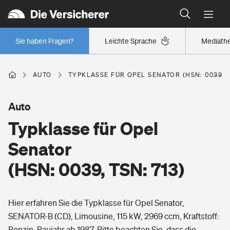
Typklassen: So ist Ihr Auto eingestuft
Wer versichert was: Jetzt Versicherer finden
Regionalklassen: So ist Ihre Region eingestuft
Sie haben Fragen?
Leichte Sprache
Mediath
Wer versichert was: Jetzt Versicherer finden
AUTO
TYPKLASSE FÜR OPEL SENATOR (HSN: 0039, T
Beruf
Auto
Typklasse für Opel
Berufsunfähigkeitsversicherung
Wohnen
Senator
Erwerbsunfähigkeitsversicherung
(HSN: 0039, TSN: 713)
Wohngebäudeversicherung
Freizeit
Grundfähigkeitsversicherung
Hier erfahren Sie die Typklasse für Opel Senator,
Hausratversicherung
Arbeitsrechtsschutz
SENATOR-B (CD), Limousine, 115 kW, 2969 ccm, Kraftstoff:
Pri­vate Haft­pflicht­
Gesundheit
Benzin, Baujahr ab 1987. Bitte beachten Sie, dass die
Elementarversicherung