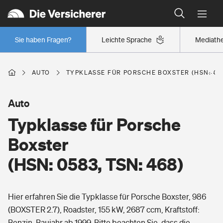
Typklassen: So ist Ihr Auto eingestuft
Wer versichert was: Jetzt Versicherer finden
Regionalklassen: So ist Ihre Region eingestuft
Sie haben Fragen?
Leichte Sprache
Mediath
Wer versichert was: Jetzt Versicherer finden
AUTO
TYPKLASSE FÜR PORSCHE BOXSTER (HSN: 058
Beruf
Auto
Typklasse für Porsche
Berufsunfähigkeitsversicherung
Wohnen
Boxster
Erwerbsunfähigkeitsversicherung
(HSN: 0583, TSN: 468)
Wohngebäudeversicherung
Freizeit
Grundfähigkeitsversicherung
Hier erfahren Sie die Typklasse für Porsche Boxster, 986
Hausratversicherung
Arbeitsrechtsschutz
(BOXSTER 2.7), Roadster, 155 kW, 2687 ccm, Kraftstoff:
Pri­vate Haft­pflicht­
Gesundheit
Benzin, Baujahr ab 1999. Bitte beachten Sie, dass die
Elementarversicherung