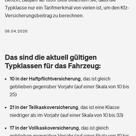
Berufshaftpflichtversicherung
Typklasse nur ein Tarifmerkmal von vielen ist, um den Kfz-
Rechts­schutz­ver­si­che­rung
Versicherungsbeitrag zu berechnen.
Photovoltaik
Private Krankenversicherung
Zur Übersicht
Fahrradversicherung
Wärmepumpen versichern
08.04.2026
Zahnzusatzversicherung
Unfallversicherung
Tools
Glasversicherung
Dread-Disease-Versicherung
Das sind die aktuell gültigen
Kinderunfall­ver­si­che­rung
Rentenrechner: Wie viel Geld bekomme ich im Alter?
Vermieterrrechtsschutz
Typklassen für das Fahrzeug:
Tierkrankenversicherung
Kinderinvalidität
10 in der Haftpflichtversicherung
,
das ist gleich
Wer versichert was: Jetzt Versicherer finden
Mietkautionsversicherung
Zur Übersicht
geblieben gegenüber Vorjahr (auf einer Skala von 10 bis
Reiseversicherung
25)
Sie haben Fragen?
Restkreditversicherung
Tools
Hundehalter-Haftpflicht
21 in der Teilkaskoversicherung
,
das ist eine Klasse
Zur Übersicht
niedriger als im Vorjahr (auf einer Skala von 10 bis 33)
Pferdehalter-Haftpflicht
Wer versichert was: Jetzt Versicherer finden
17 in der Vollkaskoversicherung
,
das ist gleich
Tools
Handyversicherung
geblieben gegenüber Vorjahr (auf einer Skala von 10 bis