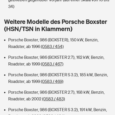
Sie haben Fragen?
34)
Hochwasser-Check: Wie gefährdet ist Ihr Haus?
Private Cyberversicherung
Rentenrechner: Wie viel Geld bekomme ich im Alter?
Weitere Modelle des Porsche Boxster
Wer versichert was: Jetzt Versicherer finden
Musikinstrumentenversicherung
(HSN/TSN in Klammern)
Sie haben Fragen?
Zur Übersicht
Porsche Boxster, 986 (BOXSTER), 150 kW, Benzin,
Roadster, ab 1996
(0583 / 454)
Tools
Porsche Boxster, 986 (BOXSTER 2.7), 162 kW, Benzin,
Roadster, ab 1999
(0583 / 467)
Kinderunfall-Check: Mehr Sicherheit für deine Kids
Porsche Boxster, 986 (BOXSTER S 3.2), 185 kW, Benzin,
Roadster, ab 1999
(0583 / 469)
Typklassen: So ist Ihr Auto eingestuft
Porsche Boxster, 986 (BOXSTER 2.7), 168 kW, Benzin,
Roadster, ab 2002
(0583 / 483)
Sie haben Fragen?
Porsche Boxster, 986 (BOXSTER S 3.2), 191 kW, Benzin,