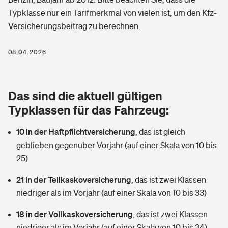
Berufshaftpflichtversicherung
Typklasse nur ein Tarifmerkmal von vielen ist, um den Kfz-
Rechts­schutz­ver­si­che­rung
Versicherungsbeitrag zu berechnen.
Photovoltaik
Private Krankenversicherung
Zur Übersicht
Fahrradversicherung
Wärmepumpen versichern
08.04.2026
Zahnzusatzversicherung
Unfallversicherung
Tools
Glasversicherung
Dread-Disease-Versicherung
Das sind die aktuell gültigen
Kinderunfall­ver­si­che­rung
Rentenrechner: Wie viel Geld bekomme ich im Alter?
Vermieterrrechtsschutz
Typklassen für das Fahrzeug:
Tierkrankenversicherung
Kinderinvalidität
10 in der Haftpflichtversicherung
,
das ist gleich
Wer versichert was: Jetzt Versicherer finden
Mietkautionsversicherung
Zur Übersicht
geblieben gegenüber Vorjahr (auf einer Skala von 10 bis
Reiseversicherung
25)
Sie haben Fragen?
Restkreditversicherung
Tools
Hundehalter-Haftpflicht
21 in der Teilkaskoversicherung
,
das ist zwei Klassen
Zur Übersicht
niedriger als im Vorjahr (auf einer Skala von 10 bis 33)
Pferdehalter-Haftpflicht
Wer versichert was: Jetzt Versicherer finden
18 in der Vollkaskoversicherung
,
das ist zwei Klassen
Tools
Handyversicherung
niedriger als im Vorjahr (auf einer Skala von 10 bis 34)