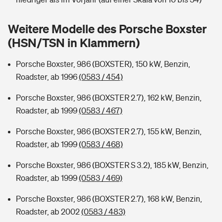
Sie haben Fragen?
Hochwasser-Check: Wie gefährdet ist Ihr Haus?
Private Cyberversicherung
Weitere Modelle des Porsche Boxster
Rentenrechner: Wie viel Geld bekomme ich im Alter?
(HSN/TSN in Klammern)
Wer versichert was: Jetzt Versicherer finden
Musikinstrumentenversicherung
Porsche Boxster, 986 (BOXSTER), 150 kW, Benzin,
Sie haben Fragen?
Zur Übersicht
Roadster, ab 1996
(0583 / 454)
Porsche Boxster, 986 (BOXSTER 2.7), 162 kW, Benzin,
Tools
Roadster, ab 1999
(0583 / 467)
Porsche Boxster, 986 (BOXSTER 2.7), 155 kW, Benzin,
Kinderunfall-Check: Mehr Sicherheit für deine Kids
Roadster, ab 1999
(0583 / 468)
Porsche Boxster, 986 (BOXSTER S 3.2), 185 kW, Benzin,
Typklassen: So ist Ihr Auto eingestuft
Roadster, ab 1999
(0583 / 469)
Sie haben Fragen?
Porsche Boxster, 986 (BOXSTER 2.7), 168 kW, Benzin,
Roadster, ab 2002
(0583 / 483)