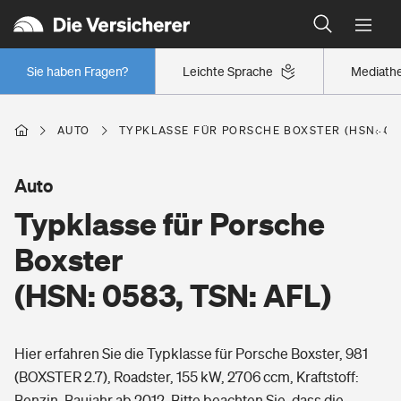
Typklassen: So ist Ihr Auto eingestuft
Wer versichert was: Jetzt Versicherer finden
Regionalklassen: So ist Ihre Region eingestuft
Sie haben Fragen?
Leichte Sprache
Mediath
Wer versichert was: Jetzt Versicherer finden
AUTO
TYPKLASSE FÜR PORSCHE BOXSTER (HSN: 058
Beruf
Auto
Typklasse für Porsche
Berufsunfähigkeitsversicherung
Wohnen
Boxster
Erwerbsunfähigkeitsversicherung
(HSN: 0583, TSN: AFL)
Wohngebäudeversicherung
Freizeit
Grundfähigkeitsversicherung
Hier erfahren Sie die Typklasse für Porsche Boxster, 981
Hausratversicherung
Arbeitsrechtsschutz
(BOXSTER 2.7), Roadster, 155 kW, 2706 ccm, Kraftstoff:
Pri­vate Haft­pflicht­
Gesundheit
Benzin, Baujahr ab 2012. Bitte beachten Sie, dass die
Elementarversicherung