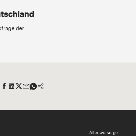
utschland
bfrage der
Altersvorsorge