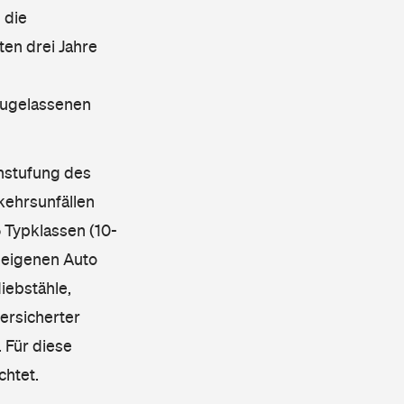
 die
en drei Jahre
 zugelassenen
instufung des
kehrsunfällen
 Typklassen (10-
 eigenen Auto
iebstähle,
ersicherter
 Für diese
chtet.