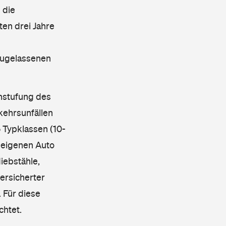
 die
en drei Jahre
 zugelassenen
instufung des
kehrsunfällen
 Typklassen (10-
 eigenen Auto
iebstähle,
ersicherter
 Für diese
chtet.