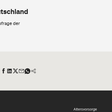
utschland
bfrage der
Altersvorsorge