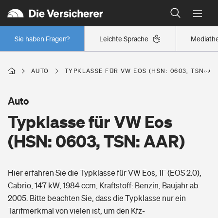
Typklassen: So ist Ihr Auto eingestuft
Wer versichert was: Jetzt Versicherer finden
Regionalklassen: So ist Ihre Region eingestuft
Sie haben Fragen?
Leichte Sprache
Mediath
Wer versichert was: Jetzt Versicherer finden
AUTO
TYPKLASSE FÜR VW EOS (HSN: 0603, TSN: AA
Beruf
Auto
Typklasse für VW Eos
Berufsunfähigkeitsversicherung
Wohnen
(HSN: 0603, TSN: AAR)
Erwerbsunfähigkeitsversicherung
Wohngebäudeversicherung
Hier erfahren Sie die Typklasse für VW Eos, 1F (EOS 2.0),
Freizeit
Grundfähigkeitsversicherung
Cabrio, 147 kW, 1984 ccm, Kraftstoff: Benzin, Baujahr ab
Hausratversicherung
2005. Bitte beachten Sie, dass die Typklasse nur ein
Arbeitsrechtsschutz
Pri­vate Haft­pflicht­
Tarifmerkmal von vielen ist, um den Kfz-
Gesundheit
Elementarversicherung