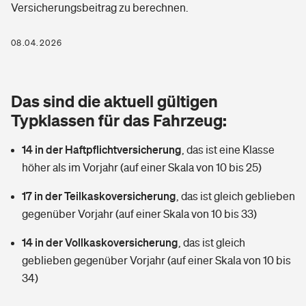
Versicherungsbeitrag zu berechnen.
Berufshaftpflichtversicherung
Rechts­schutz­ver­si­che­rung
Photovoltaik
Private Krankenversicherung
08.04.2026
Zur Übersicht
Fahrradversicherung
Wärmepumpen versichern
Zahnzusatzversicherung
Unfallversicherung
Tools
Das sind die aktuell gültigen
Glasversicherung
Dread-Disease-Versicherung
Typklassen für das Fahrzeug:
Kinderunfall­ver­si­che­rung
Rentenrechner: Wie viel Geld bekomme ich im Alter?
Vermieterrrechtsschutz
Tierkrankenversicherung
14 in der Haftpflichtversicherung
,
das ist eine Klasse
Kinderinvalidität
höher als im Vorjahr (auf einer Skala von 10 bis 25)
Wer versichert was: Jetzt Versicherer finden
Mietkautionsversicherung
Zur Übersicht
17 in der Teilkaskoversicherung
,
das ist gleich geblieben
Reiseversicherung
Sie haben Fragen?
Restkreditversicherung
gegenüber Vorjahr (auf einer Skala von 10 bis 33)
Tools
Hundehalter-Haftpflicht
14 in der Vollkaskoversicherung
,
das ist gleich
Zur Übersicht
geblieben gegenüber Vorjahr (auf einer Skala von 10 bis
Pferdehalter-Haftpflicht
Wer versichert was: Jetzt Versicherer finden
34)
Tools
Handyversicherung