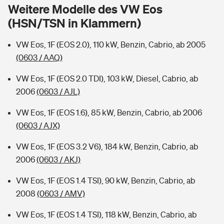
Sie haben Fragen?
Weitere Modelle des VW Eos
(HSN/TSN in Klammern)
Hochwasser-Check: Wie gefährdet ist Ihr Haus?
Private Cyberversicherung
Rentenrechner: Wie viel Geld bekomme ich im Alter?
VW Eos, 1F (EOS 2.0), 110 kW, Benzin, Cabrio, ab 2005
Wer versichert was: Jetzt Versicherer finden
Musikinstrumentenversicherung
(0603 / AAQ)
Sie haben Fragen?
Zur Übersicht
VW Eos, 1F (EOS 2.0 TDI), 103 kW, Diesel, Cabrio, ab
2006
(0603 / AJL)
Tools
VW Eos, 1F (EOS 1.6), 85 kW, Benzin, Cabrio, ab 2006
(0603 / AJX)
Kinderunfall-Check: Mehr Sicherheit für deine Kids
VW Eos, 1F (EOS 3.2 V6), 184 kW, Benzin, Cabrio, ab
2006
(0603 / AKJ)
Typklassen: So ist Ihr Auto eingestuft
VW Eos, 1F (EOS 1.4 TSI), 90 kW, Benzin, Cabrio, ab
2008
(0603 / AMV)
Sie haben Fragen?
VW Eos, 1F (EOS 1.4 TSI), 118 kW, Benzin, Cabrio, ab