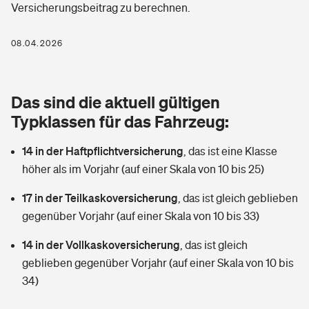
Versicherungsbeitrag zu berechnen.
Berufshaftpflichtversicherung
Rechts­schutz­ver­si­che­rung
Photovoltaik
Private Krankenversicherung
08.04.2026
Zur Übersicht
Fahrradversicherung
Wärmepumpen versichern
Zahnzusatzversicherung
Unfallversicherung
Tools
Das sind die aktuell gültigen
Glasversicherung
Dread-Disease-Versicherung
Typklassen für das Fahrzeug:
Kinderunfall­ver­si­che­rung
Rentenrechner: Wie viel Geld bekomme ich im Alter?
Vermieterrrechtsschutz
Tierkrankenversicherung
14 in der Haftpflichtversicherung
,
das ist eine Klasse
Kinderinvalidität
höher als im Vorjahr (auf einer Skala von 10 bis 25)
Wer versichert was: Jetzt Versicherer finden
Mietkautionsversicherung
Zur Übersicht
17 in der Teilkaskoversicherung
,
das ist gleich geblieben
Reiseversicherung
Sie haben Fragen?
Restkreditversicherung
gegenüber Vorjahr (auf einer Skala von 10 bis 33)
Tools
Hundehalter-Haftpflicht
14 in der Vollkaskoversicherung
,
das ist gleich
Zur Übersicht
geblieben gegenüber Vorjahr (auf einer Skala von 10 bis
Pferdehalter-Haftpflicht
Wer versichert was: Jetzt Versicherer finden
34)
Tools
Handyversicherung