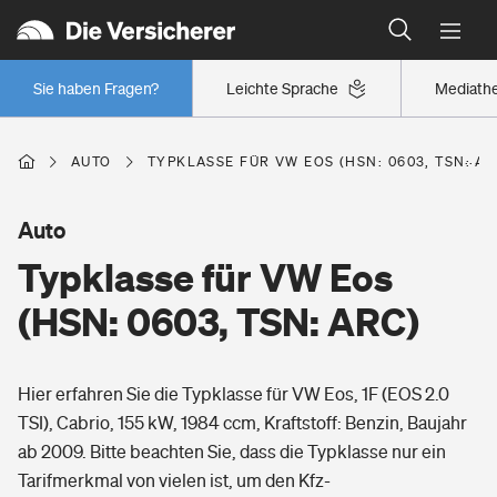
Typklassen: So ist Ihr Auto eingestuft
Wer versichert was: Jetzt Versicherer finden
Regionalklassen: So ist Ihre Region eingestuft
Sie haben Fragen?
Leichte Sprache
Mediath
Wer versichert was: Jetzt Versicherer finden
AUTO
TYPKLASSE FÜR VW EOS (HSN: 0603, TSN: AR
Beruf
Auto
Typklasse für VW Eos
Berufsunfähigkeitsversicherung
Wohnen
(HSN: 0603, TSN: ARC)
Erwerbsunfähigkeitsversicherung
Wohngebäudeversicherung
Hier erfahren Sie die Typklasse für VW Eos, 1F (EOS 2.0
Freizeit
Grundfähigkeitsversicherung
TSI), Cabrio, 155 kW, 1984 ccm, Kraftstoff: Benzin, Baujahr
Hausratversicherung
ab 2009. Bitte beachten Sie, dass die Typklasse nur ein
Arbeitsrechtsschutz
Pri­vate Haft­pflicht­
Tarifmerkmal von vielen ist, um den Kfz-
Gesundheit
Elementarversicherung