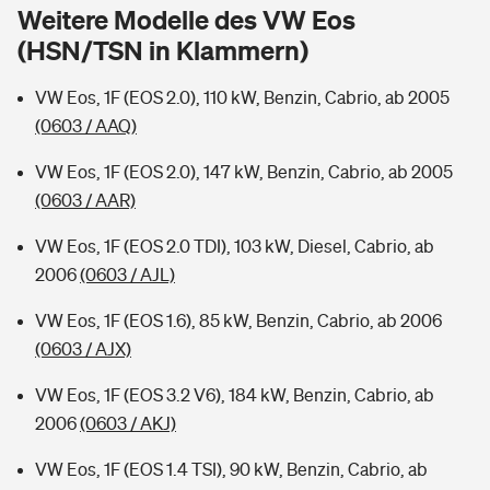
Sie haben Fragen?
Weitere Modelle des VW Eos
(HSN/TSN in Klammern)
Hochwasser-Check: Wie gefährdet ist Ihr Haus?
Private Cyberversicherung
Rentenrechner: Wie viel Geld bekomme ich im Alter?
VW Eos, 1F (EOS 2.0), 110 kW, Benzin, Cabrio, ab 2005
Wer versichert was: Jetzt Versicherer finden
Musikinstrumentenversicherung
(0603 / AAQ)
Sie haben Fragen?
Zur Übersicht
VW Eos, 1F (EOS 2.0), 147 kW, Benzin, Cabrio, ab 2005
(0603 / AAR)
Tools
VW Eos, 1F (EOS 2.0 TDI), 103 kW, Diesel, Cabrio, ab
2006
(0603 / AJL)
Kinderunfall-Check: Mehr Sicherheit für deine Kids
VW Eos, 1F (EOS 1.6), 85 kW, Benzin, Cabrio, ab 2006
(0603 / AJX)
Typklassen: So ist Ihr Auto eingestuft
VW Eos, 1F (EOS 3.2 V6), 184 kW, Benzin, Cabrio, ab
2006
(0603 / AKJ)
Sie haben Fragen?
VW Eos, 1F (EOS 1.4 TSI), 90 kW, Benzin, Cabrio, ab