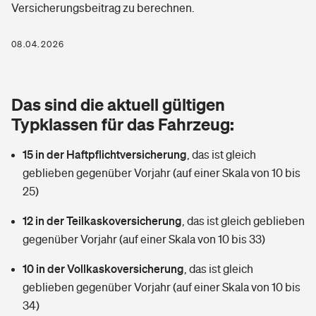
Versicherungsbeitrag zu berechnen.
Berufshaftpflichtversicherung
Rechts­schutz­ver­si­che­rung
Photovoltaik
Private Krankenversicherung
08.04.2026
Zur Übersicht
Fahrradversicherung
Wärmepumpen versichern
Zahnzusatzversicherung
Unfallversicherung
Tools
Das sind die aktuell gültigen
Glasversicherung
Dread-Disease-Versicherung
Typklassen für das Fahrzeug:
Kinderunfall­ver­si­che­rung
Rentenrechner: Wie viel Geld bekomme ich im Alter?
Vermieterrrechtsschutz
Tierkrankenversicherung
15 in der Haftpflichtversicherung
,
das ist gleich
Kinderinvalidität
geblieben gegenüber Vorjahr (auf einer Skala von 10 bis
Wer versichert was: Jetzt Versicherer finden
Mietkautionsversicherung
Zur Übersicht
25)
Reiseversicherung
Sie haben Fragen?
Restkreditversicherung
12 in der Teilkaskoversicherung
,
das ist gleich geblieben
Tools
gegenüber Vorjahr (auf einer Skala von 10 bis 33)
Hundehalter-Haftpflicht
Zur Übersicht
10 in der Vollkaskoversicherung
,
das ist gleich
Pferdehalter-Haftpflicht
Wer versichert was: Jetzt Versicherer finden
geblieben gegenüber Vorjahr (auf einer Skala von 10 bis
Tools
34)
Handyversicherung