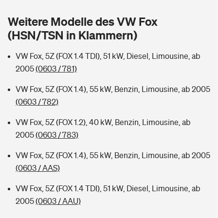
Sie haben Fragen?
Weitere Modelle des VW Fox
Hochwasser-Check: Wie gefährdet ist Ihr Haus?
Private Cyberversicherung
Rentenrechner: Wie viel Geld bekomme ich im Alter?
(HSN/TSN in Klammern)
Wer versichert was: Jetzt Versicherer finden
Musikinstrumentenversicherung
VW Fox, 5Z (FOX 1.4 TDI), 51 kW, Diesel, Limousine, ab
2005
(0603 / 781)
Sie haben Fragen?
Zur Übersicht
VW Fox, 5Z (FOX 1.4), 55 kW, Benzin, Limousine, ab 2005
(0603 / 782)
Tools
VW Fox, 5Z (FOX 1.2), 40 kW, Benzin, Limousine, ab
2005
(0603 / 783)
Kinderunfall-Check: Mehr Sicherheit für deine Kids
VW Fox, 5Z (FOX 1.4), 55 kW, Benzin, Limousine, ab 2005
Typklassen: So ist Ihr Auto eingestuft
(0603 / AAS)
VW Fox, 5Z (FOX 1.4 TDI), 51 kW, Diesel, Limousine, ab
Sie haben Fragen?
2005
(0603 / AAU)