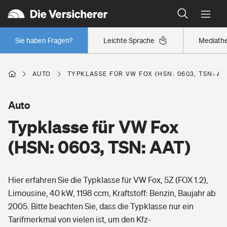
Typklassen: So ist Ihr Auto eingestuft
Wer versichert was: Jetzt Versicherer finden
Regionalklassen: So ist Ihre Region eingestuft
Sie haben Fragen?
Leichte Sprache
Mediath
Wer versichert was: Jetzt Versicherer finden
AUTO
TYPKLASSE FÜR VW FOX (HSN: 0603, TSN: AA
Beruf
Auto
Typklasse für VW Fox
Berufsunfähigkeitsversicherung
Wohnen
(HSN: 0603, TSN: AAT)
Erwerbsunfähigkeitsversicherung
Wohngebäudeversicherung
Hier erfahren Sie die Typklasse für VW Fox, 5Z (FOX 1.2),
Freizeit
Grundfähigkeitsversicherung
Limousine, 40 kW, 1198 ccm, Kraftstoff: Benzin, Baujahr ab
Hausratversicherung
2005. Bitte beachten Sie, dass die Typklasse nur ein
Arbeitsrechtsschutz
Pri­vate Haft­pflicht­
Tarifmerkmal von vielen ist, um den Kfz-
Gesundheit
Elementarversicherung