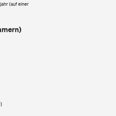
ahr (auf einer
mmern)
)