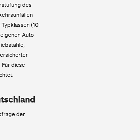
instufung des
kehrsunfällen
 Typklassen (10-
 eigenen Auto
iebstähle,
ersicherter
 Für diese
chtet.
utschland
bfrage der