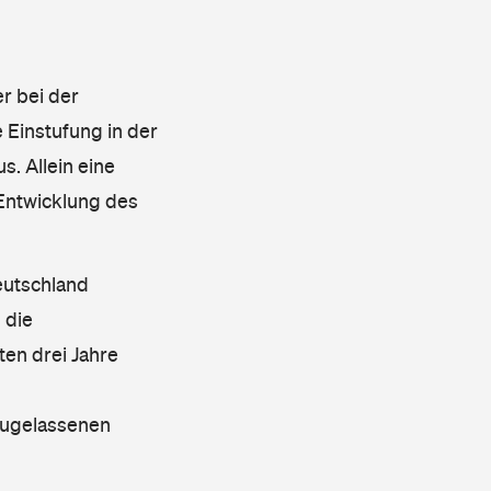
r bei der
 Einstufung in der
s. Allein eine
 Entwicklung des
eutschland
 die
en drei Jahre
 zugelassenen