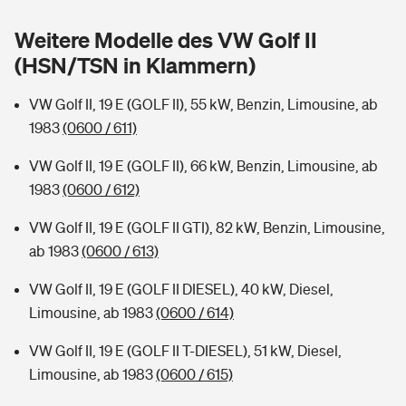
Sie haben Fragen?
Weitere Modelle des VW Golf II
Hochwasser-Check: Wie gefährdet ist Ihr Haus?
Private Cyberversicherung
Rentenrechner: Wie viel Geld bekomme ich im Alter?
(HSN/TSN in Klammern)
Wer versichert was: Jetzt Versicherer finden
Musikinstrumentenversicherung
VW Golf II, 19 E (GOLF II), 55 kW, Benzin, Limousine, ab
1983
(0600 / 611)
Sie haben Fragen?
Zur Übersicht
VW Golf II, 19 E (GOLF II), 66 kW, Benzin, Limousine, ab
1983
(0600 / 612)
Tools
VW Golf II, 19 E (GOLF II GTI), 82 kW, Benzin, Limousine,
ab 1983
(0600 / 613)
Kinderunfall-Check: Mehr Sicherheit für deine Kids
VW Golf II, 19 E (GOLF II DIESEL), 40 kW, Diesel,
Typklassen: So ist Ihr Auto eingestuft
Limousine, ab 1983
(0600 / 614)
VW Golf II, 19 E (GOLF II T-DIESEL), 51 kW, Diesel,
Sie haben Fragen?
Limousine, ab 1983
(0600 / 615)