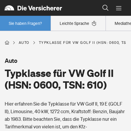
Typklassen: So ist Ihr Auto eingestuft
Wer versichert was: Jetzt Versicherer finden
Regionalklassen: So ist Ihre Region eingestuft
Sie haben Fragen?
Leichte Sprache
Mediath
Wer versichert was: Jetzt Versicherer finden
AUTO
TYPKLASSE FÜR VW GOLF II (HSN: 0600, TSN:
Beruf
Auto
Typklasse für VW Golf II
Berufsunfähigkeitsversicherung
Wohnen
(HSN: 0600, TSN: 610)
Erwerbsunfähigkeitsversicherung
Wohngebäudeversicherung
Hier erfahren Sie die Typklasse für VW Golf II, 19 E (GOLF
Freizeit
Grundfähigkeitsversicherung
II), Limousine, 40 kW, 1272 ccm, Kraftstoff: Benzin, Baujahr
Hausratversicherung
ab 1983. Bitte beachten Sie, dass die Typklasse nur ein
Arbeitsrechtsschutz
Pri­vate Haft­pflicht­
Tarifmerkmal von vielen ist, um den Kfz-
Gesundheit
Elementarversicherung