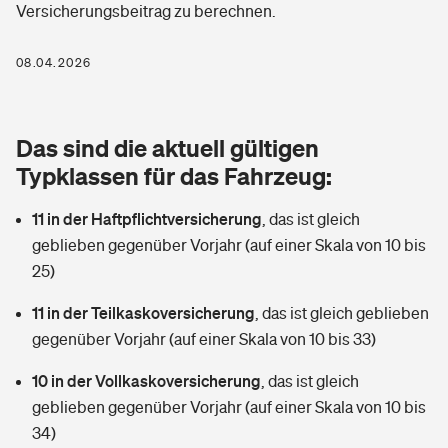
Versicherungsbeitrag zu berechnen.
Berufshaftpflichtversicherung
Rechts­schutz­ver­si­che­rung
Photovoltaik
Private Krankenversicherung
08.04.2026
Zur Übersicht
Fahrradversicherung
Wärmepumpen versichern
Zahnzusatzversicherung
Unfallversicherung
Tools
Das sind die aktuell gültigen
Glasversicherung
Dread-Disease-Versicherung
Typklassen für das Fahrzeug:
Kinderunfall­ver­si­che­rung
Rentenrechner: Wie viel Geld bekomme ich im Alter?
Vermieterrrechtsschutz
Tierkrankenversicherung
11 in der Haftpflichtversicherung
,
das ist gleich
Kinderinvalidität
geblieben gegenüber Vorjahr (auf einer Skala von 10 bis
Wer versichert was: Jetzt Versicherer finden
Mietkautionsversicherung
Zur Übersicht
25)
Reiseversicherung
Sie haben Fragen?
Restkreditversicherung
11 in der Teilkaskoversicherung
,
das ist gleich geblieben
Tools
gegenüber Vorjahr (auf einer Skala von 10 bis 33)
Hundehalter-Haftpflicht
Zur Übersicht
10 in der Vollkaskoversicherung
,
das ist gleich
Pferdehalter-Haftpflicht
Wer versichert was: Jetzt Versicherer finden
geblieben gegenüber Vorjahr (auf einer Skala von 10 bis
Tools
34)
Handyversicherung