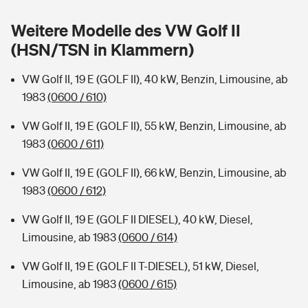
Sie haben Fragen?
Weitere Modelle des VW Golf II
Hochwasser-Check: Wie gefährdet ist Ihr Haus?
Private Cyberversicherung
Rentenrechner: Wie viel Geld bekomme ich im Alter?
(HSN/TSN in Klammern)
Wer versichert was: Jetzt Versicherer finden
Musikinstrumentenversicherung
VW Golf II, 19 E (GOLF II), 40 kW, Benzin, Limousine, ab
1983
(0600 / 610)
Sie haben Fragen?
Zur Übersicht
VW Golf II, 19 E (GOLF II), 55 kW, Benzin, Limousine, ab
1983
(0600 / 611)
Tools
VW Golf II, 19 E (GOLF II), 66 kW, Benzin, Limousine, ab
1983
(0600 / 612)
Kinderunfall-Check: Mehr Sicherheit für deine Kids
VW Golf II, 19 E (GOLF II DIESEL), 40 kW, Diesel,
Typklassen: So ist Ihr Auto eingestuft
Limousine, ab 1983
(0600 / 614)
VW Golf II, 19 E (GOLF II T-DIESEL), 51 kW, Diesel,
Sie haben Fragen?
Limousine, ab 1983
(0600 / 615)