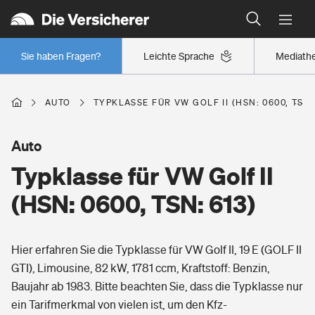
Typklassen: So ist Ihr Auto eingestuft
Wer versichert was: Jetzt Versicherer finden
Regionalklassen: So ist Ihre Region eingestuft
Sie haben Fragen?
Leichte Sprache
Mediath
Wer versichert was: Jetzt Versicherer finden
AUTO
TYPKLASSE FÜR VW GOLF II (HSN: 0600, TSN:
Beruf
Auto
Typklasse für VW Golf II
Berufsunfähigkeitsversicherung
Wohnen
(HSN: 0600, TSN: 613)
Erwerbsunfähigkeitsversicherung
Wohngebäudeversicherung
Hier erfahren Sie die Typklasse für VW Golf II, 19 E (GOLF II
Freizeit
Grundfähigkeitsversicherung
GTI), Limousine, 82 kW, 1781 ccm, Kraftstoff: Benzin,
Hausratversicherung
Baujahr ab 1983. Bitte beachten Sie, dass die Typklasse nur
Arbeitsrechtsschutz
Pri­vate Haft­pflicht­
ein Tarifmerkmal von vielen ist, um den Kfz-
Gesundheit
Elementarversicherung