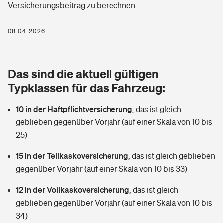
Versicherungsbeitrag zu berechnen.
Berufshaftpflichtversicherung
Rechts­schutz­ver­si­che­rung
Photovoltaik
Private Krankenversicherung
08.04.2026
Zur Übersicht
Fahrradversicherung
Wärmepumpen versichern
Zahnzusatzversicherung
Unfallversicherung
Tools
Das sind die aktuell gültigen
Glasversicherung
Dread-Disease-Versicherung
Typklassen für das Fahrzeug:
Kinderunfall­ver­si­che­rung
Rentenrechner: Wie viel Geld bekomme ich im Alter?
Vermieterrrechtsschutz
Tierkrankenversicherung
10 in der Haftpflichtversicherung
,
das ist gleich
Kinderinvalidität
geblieben gegenüber Vorjahr (auf einer Skala von 10 bis
Wer versichert was: Jetzt Versicherer finden
Mietkautionsversicherung
Zur Übersicht
25)
Reiseversicherung
Sie haben Fragen?
Restkreditversicherung
15 in der Teilkaskoversicherung
,
das ist gleich geblieben
Tools
gegenüber Vorjahr (auf einer Skala von 10 bis 33)
Hundehalter-Haftpflicht
Zur Übersicht
12 in der Vollkaskoversicherung
,
das ist gleich
Pferdehalter-Haftpflicht
Wer versichert was: Jetzt Versicherer finden
geblieben gegenüber Vorjahr (auf einer Skala von 10 bis
Tools
34)
Handyversicherung