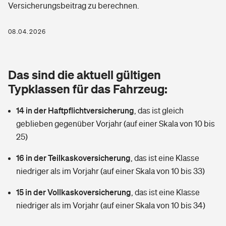
Versicherungsbeitrag zu berechnen.
Berufshaftpflichtversicherung
Rechts­schutz­ver­si­che­rung
Photovoltaik
Private Krankenversicherung
08.04.2026
Zur Übersicht
Fahrradversicherung
Wärmepumpen versichern
Zahnzusatzversicherung
Unfallversicherung
Tools
Das sind die aktuell gültigen
Glasversicherung
Dread-Disease-Versicherung
Typklassen für das Fahrzeug:
Kinderunfall­ver­si­che­rung
Rentenrechner: Wie viel Geld bekomme ich im Alter?
Vermieterrrechtsschutz
Tierkrankenversicherung
14 in der Haftpflichtversicherung
,
das ist gleich
Kinderinvalidität
geblieben gegenüber Vorjahr (auf einer Skala von 10 bis
Wer versichert was: Jetzt Versicherer finden
Mietkautionsversicherung
Zur Übersicht
25)
Reiseversicherung
Sie haben Fragen?
Restkreditversicherung
16 in der Teilkaskoversicherung
,
das ist eine Klasse
Tools
niedriger als im Vorjahr (auf einer Skala von 10 bis 33)
Hundehalter-Haftpflicht
Zur Übersicht
15 in der Vollkaskoversicherung
,
das ist eine Klasse
Pferdehalter-Haftpflicht
Wer versichert was: Jetzt Versicherer finden
niedriger als im Vorjahr (auf einer Skala von 10 bis 34)
Tools
Handyversicherung