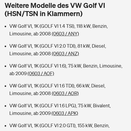
Sie haben Fragen?
Weitere Modelle des VW Golf VI
(HSN/TSN in Klammern)
Hochwasser-Check: Wie gefährdet ist Ihr Haus?
Private Cyberversicherung
Rentenrechner: Wie viel Geld bekomme ich im Alter?
VW Golf VI, 1K (GOLF VI 1.4 TSI), 118 kW, Benzin,
Wer versichert was: Jetzt Versicherer finden
Musikinstrumentenversicherung
Limousine, ab 2008
(0603 / ANY)
Sie haben Fragen?
Zur Übersicht
VW Golf VI, 1K (GOLF VI 2.0 TDI), 81 kW, Diesel,
Limousine, ab 2008
(0603 / ANZ)
Tools
VW Golf VI, 1K (GOLF VI 1.6), 75 kW, Benzin, Limousine,
ab 2009
(0603 / AOF)
Kinderunfall-Check: Mehr Sicherheit für deine Kids
VW Golf VI, 1K (GOLF VI 1.6 TDI), 66 kW, Diesel,
Limousine, ab 2008
(0603 / AOR)
Typklassen: So ist Ihr Auto eingestuft
VW Golf VI, 1K (GOLF VI 1.6 LPG), 75 kW, Bivalent,
Limousine, ab 2009
(0603 / APK)
Sie haben Fragen?
VW Golf VI, 1K (GOLF VI 2.0 GTI), 155 kW, Benzin,