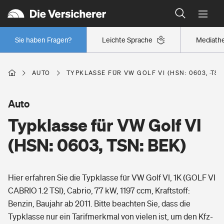
Typklassen: So ist Ihr Auto eingestuft
Wer versichert was: Jetzt Versicherer finden
Regionalklassen: So ist Ihre Region eingestuft
Sie haben Fragen?
Leichte Sprache
Mediath
Wer versichert was: Jetzt Versicherer finden
AUTO
TYPKLASSE FÜR VW GOLF VI (HSN: 0603, TSN
Beruf
Auto
Typklasse für VW Golf VI
Berufsunfähigkeitsversicherung
Wohnen
(HSN: 0603, TSN: BEK)
Erwerbsunfähigkeitsversicherung
Wohngebäudeversicherung
Hier erfahren Sie die Typklasse für VW Golf VI, 1K (GOLF VI
Freizeit
Grundfähigkeitsversicherung
CABRIO 1.2 TSI), Cabrio, 77 kW, 1197 ccm, Kraftstoff:
Hausratversicherung
Benzin, Baujahr ab 2011. Bitte beachten Sie, dass die
Arbeitsrechtsschutz
Pri­vate Haft­pflicht­
Typklasse nur ein Tarifmerkmal von vielen ist, um den Kfz-
Gesundheit
Elementarversicherung