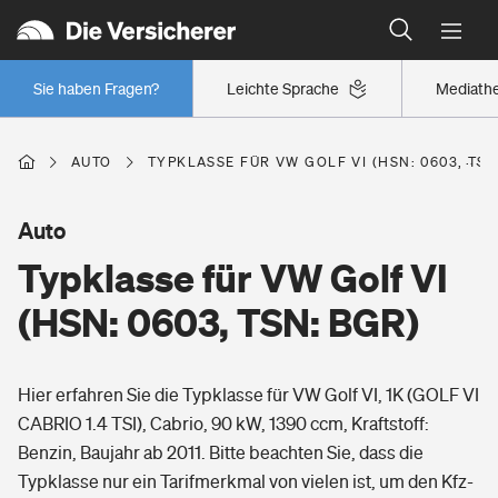
Typklassen: So ist Ihr Auto eingestuft
Wer versichert was: Jetzt Versicherer finden
Regionalklassen: So ist Ihre Region eingestuft
Sie haben Fragen?
Leichte Sprache
Mediath
Wer versichert was: Jetzt Versicherer finden
AUTO
TYPKLASSE FÜR VW GOLF VI (HSN: 0603, TSN
Beruf
Auto
Typklasse für VW Golf VI
Berufsunfähigkeitsversicherung
Wohnen
(HSN: 0603, TSN: BGR)
Erwerbsunfähigkeitsversicherung
Wohngebäudeversicherung
Hier erfahren Sie die Typklasse für VW Golf VI, 1K (GOLF VI
Freizeit
Grundfähigkeitsversicherung
CABRIO 1.4 TSI), Cabrio, 90 kW, 1390 ccm, Kraftstoff:
Hausratversicherung
Benzin, Baujahr ab 2011. Bitte beachten Sie, dass die
Arbeitsrechtsschutz
Pri­vate Haft­pflicht­
Typklasse nur ein Tarifmerkmal von vielen ist, um den Kfz-
Gesundheit
Elementarversicherung