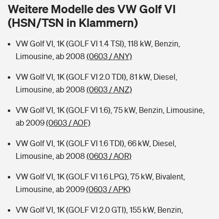
Sie haben Fragen?
Weitere Modelle des VW Golf VI
(HSN/TSN in Klammern)
Hochwasser-Check: Wie gefährdet ist Ihr Haus?
Private Cyberversicherung
Rentenrechner: Wie viel Geld bekomme ich im Alter?
VW Golf VI, 1K (GOLF VI 1.4 TSI), 118 kW, Benzin,
Wer versichert was: Jetzt Versicherer finden
Musikinstrumentenversicherung
Limousine, ab 2008
(0603 / ANY)
Sie haben Fragen?
Zur Übersicht
VW Golf VI, 1K (GOLF VI 2.0 TDI), 81 kW, Diesel,
Limousine, ab 2008
(0603 / ANZ)
Tools
VW Golf VI, 1K (GOLF VI 1.6), 75 kW, Benzin, Limousine,
ab 2009
(0603 / AOF)
Kinderunfall-Check: Mehr Sicherheit für deine Kids
VW Golf VI, 1K (GOLF VI 1.6 TDI), 66 kW, Diesel,
Limousine, ab 2008
(0603 / AOR)
Typklassen: So ist Ihr Auto eingestuft
VW Golf VI, 1K (GOLF VI 1.6 LPG), 75 kW, Bivalent,
Limousine, ab 2009
(0603 / APK)
Sie haben Fragen?
VW Golf VI, 1K (GOLF VI 2.0 GTI), 155 kW, Benzin,