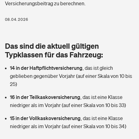
Versicherungsbeitrag zu berechnen.
Berufshaftpflichtversicherung
Rechts­schutz­ver­si­che­rung
Photovoltaik
Private Krankenversicherung
08.04.2026
Zur Übersicht
Fahrradversicherung
Wärmepumpen versichern
Zahnzusatzversicherung
Unfallversicherung
Tools
Das sind die aktuell gültigen
Glasversicherung
Dread-Disease-Versicherung
Typklassen für das Fahrzeug:
Kinderunfall­ver­si­che­rung
Rentenrechner: Wie viel Geld bekomme ich im Alter?
Vermieterrrechtsschutz
Tierkrankenversicherung
14 in der Haftpflichtversicherung
,
das ist gleich
Kinderinvalidität
geblieben gegenüber Vorjahr (auf einer Skala von 10 bis
Wer versichert was: Jetzt Versicherer finden
Mietkautionsversicherung
Zur Übersicht
25)
Reiseversicherung
Sie haben Fragen?
Restkreditversicherung
16 in der Teilkaskoversicherung
,
das ist eine Klasse
Tools
niedriger als im Vorjahr (auf einer Skala von 10 bis 33)
Hundehalter-Haftpflicht
Zur Übersicht
15 in der Vollkaskoversicherung
,
das ist eine Klasse
Pferdehalter-Haftpflicht
Wer versichert was: Jetzt Versicherer finden
niedriger als im Vorjahr (auf einer Skala von 10 bis 34)
Tools
Handyversicherung