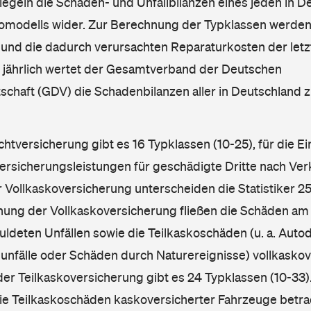
iegeln die Schaden- und Unfallbilanzen eines jeden in D
omodells wider. Zur Berechnung der Typklassen werden
nd die dadurch verursachten Reparaturkosten der letzt
l jährlich wertet der Gesamtverband der Deutschen
schaft (GDV) die Schadenbilanzen aller in Deutschland
ichtversicherung gibt es 16 Typklassen (10-25), für die E
Versicherungsleistungen für geschädigte Dritte nach Ver
r Vollkaskoversicherung unterscheiden die Statistiker 25
hnung der Vollkaskoversicherung fließen die Schäden am
ldeten Unfällen sowie die Teilkaskoschäden (u. a. Autod
unfälle oder Schäden durch Naturereignisse) vollkaskov
der Teilkaskoversicherung gibt es 24 Typklassen (10-33).
die Teilkaskoschäden kaskoversicherter Fahrzeuge betra