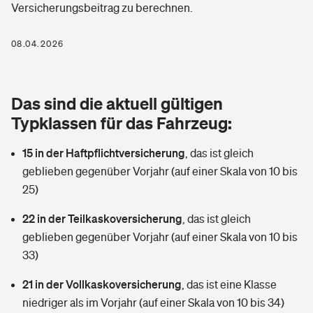
Versicherungsbeitrag zu berechnen.
Berufshaftpflichtversicherung
Rechts­schutz­ver­si­che­rung
Photovoltaik
Private Krankenversicherung
08.04.2026
Zur Übersicht
Fahrradversicherung
Wärmepumpen versichern
Zahnzusatzversicherung
Unfallversicherung
Tools
Das sind die aktuell gültigen
Glasversicherung
Dread-Disease-Versicherung
Typklassen für das Fahrzeug:
Kinderunfall­ver­si­che­rung
Rentenrechner: Wie viel Geld bekomme ich im Alter?
Vermieterrrechtsschutz
Tierkrankenversicherung
15 in der Haftpflichtversicherung
,
das ist gleich
Kinderinvalidität
geblieben gegenüber Vorjahr (auf einer Skala von 10 bis
Wer versichert was: Jetzt Versicherer finden
Mietkautionsversicherung
Zur Übersicht
25)
Reiseversicherung
Sie haben Fragen?
Restkreditversicherung
22 in der Teilkaskoversicherung
,
das ist gleich
Tools
geblieben gegenüber Vorjahr (auf einer Skala von 10 bis
Hundehalter-Haftpflicht
Zur Übersicht
33)
Pferdehalter-Haftpflicht
Wer versichert was: Jetzt Versicherer finden
21 in der Vollkaskoversicherung
,
das ist eine Klasse
Tools
niedriger als im Vorjahr (auf einer Skala von 10 bis 34)
Handyversicherung