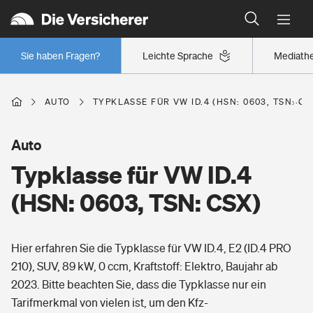
Typklassen: So ist Ihr Auto eingestuft
Wer versichert was: Jetzt Versicherer finden
Regionalklassen: So ist Ihre Region eingestuft
Sie haben Fragen?
Leichte Sprache
Mediath
Wer versichert was: Jetzt Versicherer finden
AUTO
TYPKLASSE FÜR VW ID.4 (HSN: 0603, TSN: CS
Beruf
Auto
Typklasse für VW ID.4
Berufsunfähigkeitsversicherung
Wohnen
(HSN: 0603, TSN: CSX)
Erwerbsunfähigkeitsversicherung
Wohngebäudeversicherung
Hier erfahren Sie die Typklasse für VW ID.4, E2 (ID.4 PRO
Freizeit
Grundfähigkeitsversicherung
210), SUV, 89 kW, 0 ccm, Kraftstoff: Elektro, Baujahr ab
Hausratversicherung
2023. Bitte beachten Sie, dass die Typklasse nur ein
Arbeitsrechtsschutz
Pri­vate Haft­pflicht­
Tarifmerkmal von vielen ist, um den Kfz-
Gesundheit
Elementarversicherung