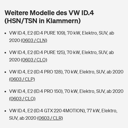
Sie haben Fragen?
Weitere Modelle des VW ID.4
Hochwasser-Check: Wie gefährdet ist Ihr Haus?
Private Cyberversicherung
Rentenrechner: Wie viel Geld bekomme ich im Alter?
(HSN/TSN in Klammern)
Wer versichert was: Jetzt Versicherer finden
Musikinstrumentenversicherung
VW ID.4, E2 (ID.4 PURE 109), 70 kW, Elektro, SUV, ab
2020
(0603 / CLN)
Sie haben Fragen?
Zur Übersicht
VW ID.4, E2 (ID.4 PURE 125), 70 kW, Elektro, SUV, ab
2020
(0603 / CLO)
Tools
VW ID.4, E2 (ID.4 PRO 128), 70 kW, Elektro, SUV, ab 2020
(0603 / CLP)
Kinderunfall-Check: Mehr Sicherheit für deine Kids
VW ID.4, E2 (ID.4 PRO 150), 70 kW, Elektro, SUV, ab 2020
Typklassen: So ist Ihr Auto eingestuft
(0603 / CLQ)
VW ID.4, E2 (ID.4 GTX 220 4MOTION), 77 kW, Elektro,
Sie haben Fragen?
SUV, ab 2020
(0603 / CLR)