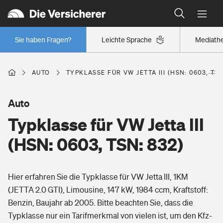
Typklassen: So ist Ihr Auto eingestuft
Wer versichert was: Jetzt Versicherer finden
Regionalklassen: So ist Ihre Region eingestuft
Sie haben Fragen?
Leichte Sprache
Mediath
Wer versichert was: Jetzt Versicherer finden
AUTO
TYPKLASSE FÜR VW JETTA III (HSN: 0603, TSN
Beruf
Auto
Typklasse für VW Jetta III
Berufsunfähigkeitsversicherung
Wohnen
(HSN: 0603, TSN: 832)
Erwerbsunfähigkeitsversicherung
Wohngebäudeversicherung
Hier erfahren Sie die Typklasse für VW Jetta III, 1KM
Freizeit
Grundfähigkeitsversicherung
(JETTA 2.0 GTI), Limousine, 147 kW, 1984 ccm, Kraftstoff:
Hausratversicherung
Benzin, Baujahr ab 2005. Bitte beachten Sie, dass die
Arbeitsrechtsschutz
Pri­vate Haft­pflicht­
Typklasse nur ein Tarifmerkmal von vielen ist, um den Kfz-
Gesundheit
Elementarversicherung