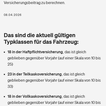
Versicherungsbeitrag zu berechnen.
Berufshaftpflichtversicherung
Rechts­schutz­ver­si­che­rung
Photovoltaik
Private Krankenversicherung
08.04.2026
Zur Übersicht
Fahrradversicherung
Wärmepumpen versichern
Zahnzusatzversicherung
Unfallversicherung
Tools
Das sind die aktuell gültigen
Glasversicherung
Dread-Disease-Versicherung
Typklassen für das Fahrzeug:
Kinderunfall­ver­si­che­rung
Rentenrechner: Wie viel Geld bekomme ich im Alter?
Vermieterrrechtsschutz
Tierkrankenversicherung
18 in der Haftpflichtversicherung
,
das ist gleich
Kinderinvalidität
geblieben gegenüber Vorjahr (auf einer Skala von 10 bis
Wer versichert was: Jetzt Versicherer finden
Mietkautionsversicherung
Zur Übersicht
25)
Reiseversicherung
Sie haben Fragen?
Restkreditversicherung
23 in der Teilkaskoversicherung
,
das ist gleich
Tools
geblieben gegenüber Vorjahr (auf einer Skala von 10 bis
Hundehalter-Haftpflicht
Zur Übersicht
33)
Pferdehalter-Haftpflicht
Wer versichert was: Jetzt Versicherer finden
18 in der Vollkaskoversicherung
,
das ist gleich
Tools
geblieben gegenüber Vorjahr (auf einer Skala von 10 bis
Handyversicherung