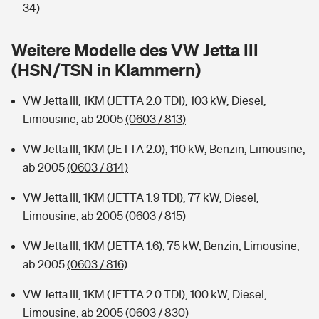
Sie haben Fragen?
34)
Hochwasser-Check: Wie gefährdet ist Ihr Haus?
Private Cyberversicherung
Rentenrechner: Wie viel Geld bekomme ich im Alter?
Weitere Modelle des VW Jetta III
(HSN/TSN in Klammern)
Wer versichert was: Jetzt Versicherer finden
Musikinstrumentenversicherung
VW Jetta III, 1KM (JETTA 2.0 TDI), 103 kW, Diesel,
Sie haben Fragen?
Zur Übersicht
Limousine, ab 2005
(0603 / 813)
VW Jetta III, 1KM (JETTA 2.0), 110 kW, Benzin, Limousine,
Tools
ab 2005
(0603 / 814)
VW Jetta III, 1KM (JETTA 1.9 TDI), 77 kW, Diesel,
Kinderunfall-Check: Mehr Sicherheit für deine Kids
Limousine, ab 2005
(0603 / 815)
Typklassen: So ist Ihr Auto eingestuft
VW Jetta III, 1KM (JETTA 1.6), 75 kW, Benzin, Limousine,
ab 2005
(0603 / 816)
Sie haben Fragen?
VW Jetta III, 1KM (JETTA 2.0 TDI), 100 kW, Diesel,
Limousine, ab 2005
(0603 / 830)