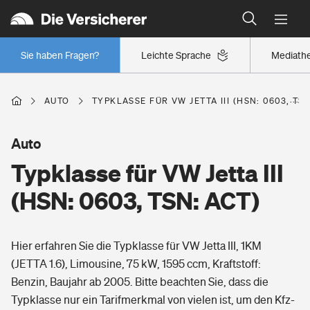
Typklassen: So ist Ihr Auto eingestuft
Wer versichert was: Jetzt Versicherer finden
Regionalklassen: So ist Ihre Region eingestuft
Sie haben Fragen?
Leichte Sprache
Mediath
Wer versichert was: Jetzt Versicherer finden
AUTO
TYPKLASSE FÜR VW JETTA III (HSN: 0603, TSN
Beruf
Auto
Typklasse für VW Jetta III
Berufsunfähigkeitsversicherung
Wohnen
(HSN: 0603, TSN: ACT)
Erwerbsunfähigkeitsversicherung
Wohngebäudeversicherung
Hier erfahren Sie die Typklasse für VW Jetta III, 1KM
Freizeit
Grundfähigkeitsversicherung
(JETTA 1.6), Limousine, 75 kW, 1595 ccm, Kraftstoff:
Hausratversicherung
Benzin, Baujahr ab 2005. Bitte beachten Sie, dass die
Arbeitsrechtsschutz
Pri­vate Haft­pflicht­
Typklasse nur ein Tarifmerkmal von vielen ist, um den Kfz-
Gesundheit
Elementarversicherung