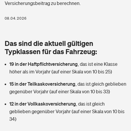
Versicherungsbeitrag zu berechnen.
Berufshaftpflichtversicherung
Rechts­schutz­ver­si­che­rung
Photovoltaik
Private Krankenversicherung
08.04.2026
Zur Übersicht
Fahrradversicherung
Wärmepumpen versichern
Zahnzusatzversicherung
Unfallversicherung
Tools
Das sind die aktuell gültigen
Glasversicherung
Dread-Disease-Versicherung
Typklassen für das Fahrzeug:
Kinderunfall­ver­si­che­rung
Rentenrechner: Wie viel Geld bekomme ich im Alter?
Vermieterrrechtsschutz
Tierkrankenversicherung
19 in der Haftpflichtversicherung
,
das ist eine Klasse
Kinderinvalidität
höher als im Vorjahr (auf einer Skala von 10 bis 25)
Wer versichert was: Jetzt Versicherer finden
Mietkautionsversicherung
Zur Übersicht
15 in der Teilkaskoversicherung
,
das ist gleich geblieben
Reiseversicherung
Sie haben Fragen?
Restkreditversicherung
gegenüber Vorjahr (auf einer Skala von 10 bis 33)
Tools
Hundehalter-Haftpflicht
12 in der Vollkaskoversicherung
,
das ist gleich
Zur Übersicht
geblieben gegenüber Vorjahr (auf einer Skala von 10 bis
Pferdehalter-Haftpflicht
Wer versichert was: Jetzt Versicherer finden
34)
Tools
Handyversicherung