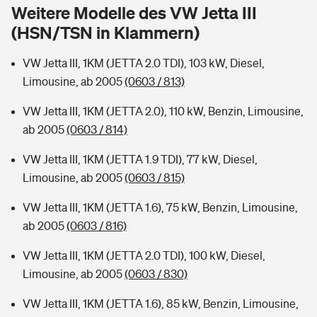
Sie haben Fragen?
Weitere Modelle des VW Jetta III
(HSN/TSN in Klammern)
Hochwasser-Check: Wie gefährdet ist Ihr Haus?
Private Cyberversicherung
Rentenrechner: Wie viel Geld bekomme ich im Alter?
VW Jetta III, 1KM (JETTA 2.0 TDI), 103 kW, Diesel,
Wer versichert was: Jetzt Versicherer finden
Musikinstrumentenversicherung
Limousine, ab 2005
(0603 / 813)
Sie haben Fragen?
Zur Übersicht
VW Jetta III, 1KM (JETTA 2.0), 110 kW, Benzin, Limousine,
ab 2005
(0603 / 814)
Tools
VW Jetta III, 1KM (JETTA 1.9 TDI), 77 kW, Diesel,
Limousine, ab 2005
(0603 / 815)
Kinderunfall-Check: Mehr Sicherheit für deine Kids
VW Jetta III, 1KM (JETTA 1.6), 75 kW, Benzin, Limousine,
ab 2005
(0603 / 816)
Typklassen: So ist Ihr Auto eingestuft
VW Jetta III, 1KM (JETTA 2.0 TDI), 100 kW, Diesel,
Limousine, ab 2005
(0603 / 830)
Sie haben Fragen?
VW Jetta III, 1KM (JETTA 1.6), 85 kW, Benzin, Limousine,