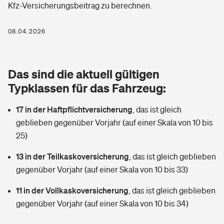
Kfz-Versicherungsbeitrag zu berechnen.
Berufshaftpflichtversicherung
Rechts­schutz­ver­si­che­rung
Photovoltaik
Private Krankenversicherung
08.04.2026
Zur Übersicht
Fahrradversicherung
Wärmepumpen versichern
Zahnzusatzversicherung
Unfallversicherung
Tools
Das sind die aktuell gültigen
Glasversicherung
Dread-Disease-Versicherung
Typklassen für das Fahrzeug:
Kinderunfall­ver­si­che­rung
Rentenrechner: Wie viel Geld bekomme ich im Alter?
Vermieterrrechtsschutz
Tierkrankenversicherung
17 in der Haftpflichtversicherung
,
das ist gleich
Kinderinvalidität
geblieben gegenüber Vorjahr (auf einer Skala von 10 bis
Wer versichert was: Jetzt Versicherer finden
Mietkautionsversicherung
Zur Übersicht
25)
Reiseversicherung
Sie haben Fragen?
Restkreditversicherung
13 in der Teilkaskoversicherung
,
das ist gleich geblieben
Tools
gegenüber Vorjahr (auf einer Skala von 10 bis 33)
Hundehalter-Haftpflicht
Zur Übersicht
11 in der Vollkaskoversicherung
,
das ist gleich geblieben
Pferdehalter-Haftpflicht
Wer versichert was: Jetzt Versicherer finden
gegenüber Vorjahr (auf einer Skala von 10 bis 34)
Tools
Handyversicherung