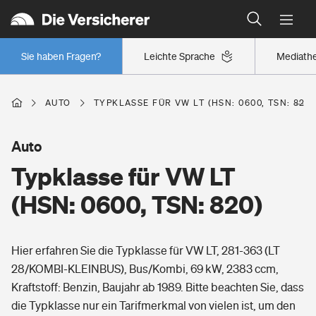
Typklassen: So ist Ihr Auto eingestuft
Wer versichert was: Jetzt Versicherer finden
Regionalklassen: So ist Ihre Region eingestuft
Sie haben Fragen?
Leichte Sprache
Mediath
Wer versichert was: Jetzt Versicherer finden
AUTO
TYPKLASSE FÜR VW LT (HSN: 0600, TSN: 820)
Beruf
Auto
Typklasse für VW LT
Berufsunfähigkeitsversicherung
Wohnen
(HSN: 0600, TSN: 820)
Erwerbsunfähigkeitsversicherung
Wohngebäudeversicherung
Hier erfahren Sie die Typklasse für VW LT, 281-363 (LT
Freizeit
Grundfähigkeitsversicherung
28/KOMBI-KLEINBUS), Bus/Kombi, 69 kW, 2383 ccm,
Hausratversicherung
Kraftstoff: Benzin, Baujahr ab 1989. Bitte beachten Sie, dass
Arbeitsrechtsschutz
Pri­vate Haft­pflicht­
die Typklasse nur ein Tarifmerkmal von vielen ist, um den
Gesundheit
Elementarversicherung