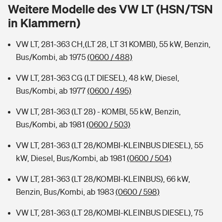
Sie haben Fragen?
Weitere Modelle des VW LT (HSN/TSN
in Klammern)
Hochwasser-Check: Wie gefährdet ist Ihr Haus?
Private Cyberversicherung
Rentenrechner: Wie viel Geld bekomme ich im Alter?
VW LT, 281-363 CH,(LT 28, LT 31 KOMBI), 55 kW, Benzin,
Wer versichert was: Jetzt Versicherer finden
Musikinstrumentenversicherung
Bus/Kombi, ab 1975
(0600 / 488)
Sie haben Fragen?
Zur Übersicht
VW LT, 281-363 CG (LT DIESEL), 48 kW, Diesel,
Bus/Kombi, ab 1977
(0600 / 495)
Tools
VW LT, 281-363 (LT 28) - KOMBI, 55 kW, Benzin,
Bus/Kombi, ab 1981
(0600 / 503)
Kinderunfall-Check: Mehr Sicherheit für deine Kids
VW LT, 281-363 (LT 28/KOMBI-KLEINBUS DIESEL), 55
kW, Diesel, Bus/Kombi, ab 1981
(0600 / 504)
Typklassen: So ist Ihr Auto eingestuft
VW LT, 281-363 (LT 28/KOMBI-KLEINBUS), 66 kW,
Benzin, Bus/Kombi, ab 1983
(0600 / 598)
Sie haben Fragen?
VW LT, 281-363 (LT 28/KOMBI-KLEINBUS DIESEL), 75