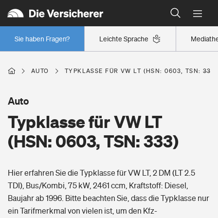
Typklassen: So ist Ihr Auto eingestuft
Wer versichert was: Jetzt Versicherer finden
Regionalklassen: So ist Ihre Region eingestuft
Sie haben Fragen?
Leichte Sprache
Mediath
Wer versichert was: Jetzt Versicherer finden
AUTO
TYPKLASSE FÜR VW LT (HSN: 0603, TSN: 333)
Beruf
Auto
Typklasse für VW LT
Berufsunfähigkeitsversicherung
Wohnen
(HSN: 0603, TSN: 333)
Erwerbsunfähigkeitsversicherung
Wohngebäudeversicherung
Hier erfahren Sie die Typklasse für VW LT, 2 DM (LT 2.5
Freizeit
Grundfähigkeitsversicherung
TDI), Bus/Kombi, 75 kW, 2461 ccm, Kraftstoff: Diesel,
Hausratversicherung
Baujahr ab 1996. Bitte beachten Sie, dass die Typklasse nur
Arbeitsrechtsschutz
Pri­vate Haft­pflicht­
ein Tarifmerkmal von vielen ist, um den Kfz-
Gesundheit
Elementarversicherung