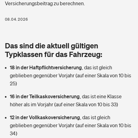
Versicherungsbeitrag zu berechnen.
Berufshaftpflichtversicherung
Rechts­schutz­ver­si­che­rung
Photovoltaik
Private Krankenversicherung
08.04.2026
Zur Übersicht
Fahrradversicherung
Wärmepumpen versichern
Zahnzusatzversicherung
Unfallversicherung
Tools
Das sind die aktuell gültigen
Glasversicherung
Dread-Disease-Versicherung
Typklassen für das Fahrzeug:
Kinderunfall­ver­si­che­rung
Rentenrechner: Wie viel Geld bekomme ich im Alter?
Vermieterrrechtsschutz
Tierkrankenversicherung
18 in der Haftpflichtversicherung
,
das ist gleich
Kinderinvalidität
geblieben gegenüber Vorjahr (auf einer Skala von 10 bis
Wer versichert was: Jetzt Versicherer finden
Mietkautionsversicherung
Zur Übersicht
25)
Reiseversicherung
Sie haben Fragen?
Restkreditversicherung
16 in der Teilkaskoversicherung
,
das ist eine Klasse
Tools
höher als im Vorjahr (auf einer Skala von 10 bis 33)
Hundehalter-Haftpflicht
Zur Übersicht
12 in der Vollkaskoversicherung
,
das ist gleich
Pferdehalter-Haftpflicht
Wer versichert was: Jetzt Versicherer finden
geblieben gegenüber Vorjahr (auf einer Skala von 10 bis
Tools
34)
Handyversicherung