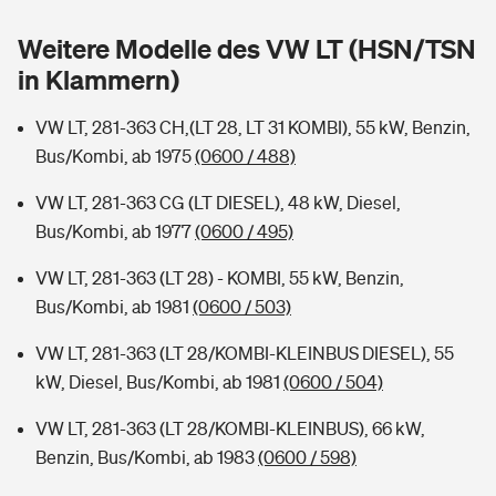
Sie haben Fragen?
Weitere Modelle des VW LT (HSN/TSN
Hochwasser-Check: Wie gefährdet ist Ihr Haus?
Private Cyberversicherung
Rentenrechner: Wie viel Geld bekomme ich im Alter?
in Klammern)
Wer versichert was: Jetzt Versicherer finden
Musikinstrumentenversicherung
VW LT, 281-363 CH,(LT 28, LT 31 KOMBI), 55 kW, Benzin,
Bus/Kombi, ab 1975
(0600 / 488)
Sie haben Fragen?
Zur Übersicht
VW LT, 281-363 CG (LT DIESEL), 48 kW, Diesel,
Bus/Kombi, ab 1977
(0600 / 495)
Tools
VW LT, 281-363 (LT 28) - KOMBI, 55 kW, Benzin,
Bus/Kombi, ab 1981
(0600 / 503)
Kinderunfall-Check: Mehr Sicherheit für deine Kids
VW LT, 281-363 (LT 28/KOMBI-KLEINBUS DIESEL), 55
Typklassen: So ist Ihr Auto eingestuft
kW, Diesel, Bus/Kombi, ab 1981
(0600 / 504)
VW LT, 281-363 (LT 28/KOMBI-KLEINBUS), 66 kW,
Sie haben Fragen?
Benzin, Bus/Kombi, ab 1983
(0600 / 598)