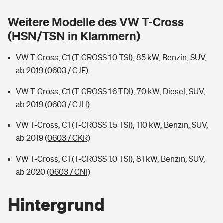
Sie haben Fragen?
Weitere Modelle des VW T-Cross
Hochwasser-Check: Wie gefährdet ist Ihr Haus?
Private Cyberversicherung
Rentenrechner: Wie viel Geld bekomme ich im Alter?
(HSN/TSN in Klammern)
Wer versichert was: Jetzt Versicherer finden
Musikinstrumentenversicherung
VW T-Cross, C1 (T-CROSS 1.0 TSI), 85 kW, Benzin, SUV,
ab 2019
(0603 / CJF)
Sie haben Fragen?
Zur Übersicht
VW T-Cross, C1 (T-CROSS 1.6 TDI), 70 kW, Diesel, SUV,
ab 2019
(0603 / CJH)
Tools
VW T-Cross, C1 (T-CROSS 1.5 TSI), 110 kW, Benzin, SUV,
ab 2019
(0603 / CKR)
Kinderunfall-Check: Mehr Sicherheit für deine Kids
VW T-Cross, C1 (T-CROSS 1.0 TSI), 81 kW, Benzin, SUV,
Typklassen: So ist Ihr Auto eingestuft
ab 2020
(0603 / CNI)
Sie haben Fragen?
Hintergrund