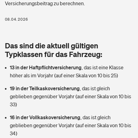
Versicherungsbeitrag zu berechnen.
Berufshaftpflichtversicherung
Rechts­schutz­ver­si­che­rung
Photovoltaik
Private Krankenversicherung
08.04.2026
Zur Übersicht
Fahrradversicherung
Wärmepumpen versichern
Zahnzusatzversicherung
Unfallversicherung
Tools
Das sind die aktuell gültigen
Glasversicherung
Dread-Disease-Versicherung
Typklassen für das Fahrzeug:
Kinderunfall­ver­si­che­rung
Rentenrechner: Wie viel Geld bekomme ich im Alter?
Vermieterrrechtsschutz
Tierkrankenversicherung
13 in der Haftpflichtversicherung
,
das ist eine Klasse
Kinderinvalidität
höher als im Vorjahr (auf einer Skala von 10 bis 25)
Wer versichert was: Jetzt Versicherer finden
Mietkautionsversicherung
Zur Übersicht
19 in der Teilkaskoversicherung
,
das ist gleich
Reiseversicherung
Sie haben Fragen?
Restkreditversicherung
geblieben gegenüber Vorjahr (auf einer Skala von 10 bis
Tools
33)
Hundehalter-Haftpflicht
Zur Übersicht
16 in der Vollkaskoversicherung
,
das ist gleich
Pferdehalter-Haftpflicht
Wer versichert was: Jetzt Versicherer finden
geblieben gegenüber Vorjahr (auf einer Skala von 10 bis
Tools
34)
Handyversicherung