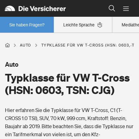
Typklassen: So ist Ihr Auto eingestuft
Wer versichert was: Jetzt Versicherer finden
Regionalklassen: So ist Ihre Region eingestuft
Sie haben Fragen?
Leichte Sprache
Mediath
Wer versichert was: Jetzt Versicherer finden
AUTO
TYPKLASSE FÜR VW T-CROSS (HSN: 0603, TSN
Beruf
Auto
Typklasse für VW T-Cross
Berufsunfähigkeitsversicherung
Wohnen
(HSN: 0603, TSN: CJG)
Erwerbsunfähigkeitsversicherung
Wohngebäudeversicherung
Hier erfahren Sie die Typklasse für VW T-Cross, C1 (T-
Freizeit
Grundfähigkeitsversicherung
CROSS 1.0 TSI), SUV, 70 kW, 999 ccm, Kraftstoff: Benzin,
Hausratversicherung
Baujahr ab 2019. Bitte beachten Sie, dass die Typklasse nur
Arbeitsrechtsschutz
Pri­vate Haft­pflicht­
ein Tarifmerkmal von vielen ist, um den Kfz-
Gesundheit
Elementarversicherung