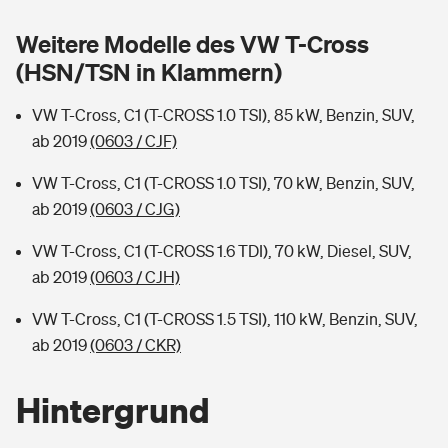
Sie haben Fragen?
Weitere Modelle des VW T-Cross
Hochwasser-Check: Wie gefährdet ist Ihr Haus?
Private Cyberversicherung
Rentenrechner: Wie viel Geld bekomme ich im Alter?
(HSN/TSN in Klammern)
Wer versichert was: Jetzt Versicherer finden
Musikinstrumentenversicherung
VW T-Cross, C1 (T-CROSS 1.0 TSI), 85 kW, Benzin, SUV,
ab 2019
(0603 / CJF)
Sie haben Fragen?
Zur Übersicht
VW T-Cross, C1 (T-CROSS 1.0 TSI), 70 kW, Benzin, SUV,
ab 2019
(0603 / CJG)
Tools
VW T-Cross, C1 (T-CROSS 1.6 TDI), 70 kW, Diesel, SUV,
ab 2019
(0603 / CJH)
Kinderunfall-Check: Mehr Sicherheit für deine Kids
VW T-Cross, C1 (T-CROSS 1.5 TSI), 110 kW, Benzin, SUV,
Typklassen: So ist Ihr Auto eingestuft
ab 2019
(0603 / CKR)
Sie haben Fragen?
Hintergrund