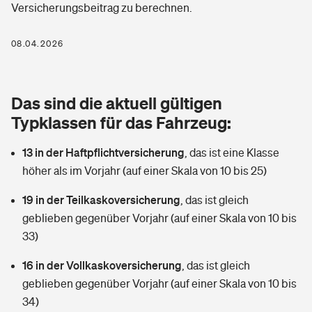
Versicherungsbeitrag zu berechnen.
Berufshaftpflichtversicherung
Rechts­schutz­ver­si­che­rung
Photovoltaik
Private Krankenversicherung
08.04.2026
Zur Übersicht
Fahrradversicherung
Wärmepumpen versichern
Zahnzusatzversicherung
Unfallversicherung
Tools
Das sind die aktuell gültigen
Glasversicherung
Dread-Disease-Versicherung
Typklassen für das Fahrzeug:
Kinderunfall­ver­si­che­rung
Rentenrechner: Wie viel Geld bekomme ich im Alter?
Vermieterrrechtsschutz
Tierkrankenversicherung
13 in der Haftpflichtversicherung
,
das ist eine Klasse
Kinderinvalidität
höher als im Vorjahr (auf einer Skala von 10 bis 25)
Wer versichert was: Jetzt Versicherer finden
Mietkautionsversicherung
Zur Übersicht
19 in der Teilkaskoversicherung
,
das ist gleich
Reiseversicherung
Sie haben Fragen?
Restkreditversicherung
geblieben gegenüber Vorjahr (auf einer Skala von 10 bis
Tools
33)
Hundehalter-Haftpflicht
Zur Übersicht
16 in der Vollkaskoversicherung
,
das ist gleich
Pferdehalter-Haftpflicht
Wer versichert was: Jetzt Versicherer finden
geblieben gegenüber Vorjahr (auf einer Skala von 10 bis
Tools
34)
Handyversicherung