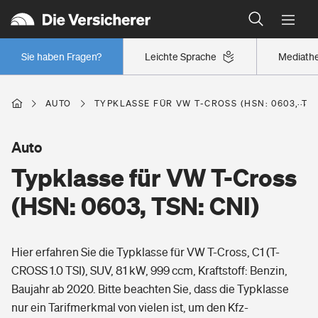
Typklassen: So ist Ihr Auto eingestuft
Wer versichert was: Jetzt Versicherer finden
Regionalklassen: So ist Ihre Region eingestuft
Sie haben Fragen?
Leichte Sprache
Mediath
Wer versichert was: Jetzt Versicherer finden
AUTO
TYPKLASSE FÜR VW T-CROSS (HSN: 0603, TSN
Beruf
Auto
Typklasse für VW T-Cross
Berufsunfähigkeitsversicherung
Wohnen
(HSN: 0603, TSN: CNI)
Erwerbsunfähigkeitsversicherung
Wohngebäudeversicherung
Hier erfahren Sie die Typklasse für VW T-Cross, C1 (T-
Freizeit
Grundfähigkeitsversicherung
CROSS 1.0 TSI), SUV, 81 kW, 999 ccm, Kraftstoff: Benzin,
Hausratversicherung
Baujahr ab 2020. Bitte beachten Sie, dass die Typklasse
Arbeitsrechtsschutz
Pri­vate Haft­pflicht­
nur ein Tarifmerkmal von vielen ist, um den Kfz-
Gesundheit
Elementarversicherung