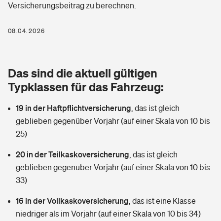
Versicherungsbeitrag zu berechnen.
Berufshaftpflichtversicherung
Rechts­schutz­ver­si­che­rung
Photovoltaik
Private Krankenversicherung
08.04.2026
Zur Übersicht
Fahrradversicherung
Wärmepumpen versichern
Zahnzusatzversicherung
Unfallversicherung
Tools
Das sind die aktuell gültigen
Glasversicherung
Dread-Disease-Versicherung
Typklassen für das Fahrzeug:
Kinderunfall­ver­si­che­rung
Rentenrechner: Wie viel Geld bekomme ich im Alter?
Vermieterrrechtsschutz
Tierkrankenversicherung
19 in der Haftpflichtversicherung
,
das ist gleich
Kinderinvalidität
geblieben gegenüber Vorjahr (auf einer Skala von 10 bis
Wer versichert was: Jetzt Versicherer finden
Mietkautionsversicherung
Zur Übersicht
25)
Reiseversicherung
Sie haben Fragen?
Restkreditversicherung
20 in der Teilkaskoversicherung
,
das ist gleich
Tools
geblieben gegenüber Vorjahr (auf einer Skala von 10 bis
Hundehalter-Haftpflicht
Zur Übersicht
33)
Pferdehalter-Haftpflicht
Wer versichert was: Jetzt Versicherer finden
16 in der Vollkaskoversicherung
,
das ist eine Klasse
Tools
niedriger als im Vorjahr (auf einer Skala von 10 bis 34)
Handyversicherung