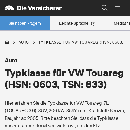
Typklassen: So ist Ihr Auto eingestuft
Wer versichert was: Jetzt Versicherer finden
Regionalklassen: So ist Ihre Region eingestuft
Sie haben Fragen?
Leichte Sprache
Mediath
Wer versichert was: Jetzt Versicherer finden
AUTO
TYPKLASSE FÜR VW TOUAREG (HSN: 0603, TS
Beruf
Auto
Typklasse für VW Touareg
Berufsunfähigkeitsversicherung
Wohnen
(HSN: 0603, TSN: 833)
Erwerbsunfähigkeitsversicherung
Wohngebäudeversicherung
Hier erfahren Sie die Typklasse für VW Touareg, 7L
Freizeit
Grundfähigkeitsversicherung
(TOUAREG 3.6), SUV, 206 kW, 3597 ccm, Kraftstoff: Benzin,
Hausratversicherung
Baujahr ab 2005. Bitte beachten Sie, dass die Typklasse
Arbeitsrechtsschutz
Pri­vate Haft­pflicht­
nur ein Tarifmerkmal von vielen ist, um den Kfz-
Gesundheit
Elementarversicherung