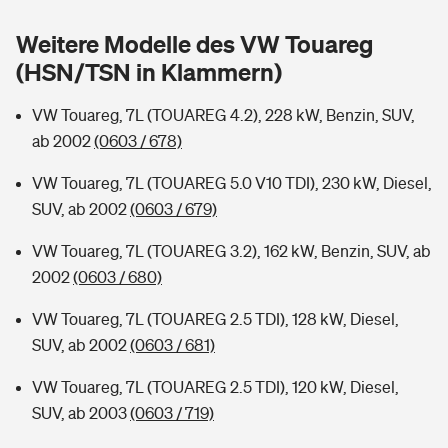
Sie haben Fragen?
Weitere Modelle des VW Touareg
Hochwasser-Check: Wie gefährdet ist Ihr Haus?
Private Cyberversicherung
Rentenrechner: Wie viel Geld bekomme ich im Alter?
(HSN/TSN in Klammern)
Wer versichert was: Jetzt Versicherer finden
Musikinstrumentenversicherung
VW Touareg, 7L (TOUAREG 4.2), 228 kW, Benzin, SUV,
ab 2002
(0603 / 678)
Sie haben Fragen?
Zur Übersicht
VW Touareg, 7L (TOUAREG 5.0 V10 TDI), 230 kW, Diesel,
SUV, ab 2002
(0603 / 679)
Tools
VW Touareg, 7L (TOUAREG 3.2), 162 kW, Benzin, SUV, ab
2002
(0603 / 680)
Kinderunfall-Check: Mehr Sicherheit für deine Kids
VW Touareg, 7L (TOUAREG 2.5 TDI), 128 kW, Diesel,
Typklassen: So ist Ihr Auto eingestuft
SUV, ab 2002
(0603 / 681)
VW Touareg, 7L (TOUAREG 2.5 TDI), 120 kW, Diesel,
Sie haben Fragen?
SUV, ab 2003
(0603 / 719)