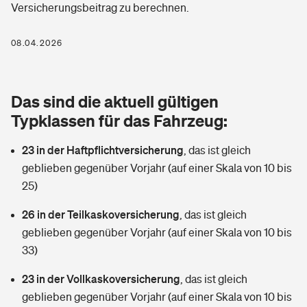
Versicherungsbeitrag zu berechnen.
Berufshaftpflichtversicherung
Rechts­schutz­ver­si­che­rung
Photovoltaik
Private Krankenversicherung
08.04.2026
Zur Übersicht
Fahrradversicherung
Wärmepumpen versichern
Zahnzusatzversicherung
Unfallversicherung
Tools
Das sind die aktuell gültigen
Glasversicherung
Dread-Disease-Versicherung
Typklassen für das Fahrzeug:
Kinderunfall­ver­si­che­rung
Rentenrechner: Wie viel Geld bekomme ich im Alter?
Vermieterrrechtsschutz
Tierkrankenversicherung
23 in der Haftpflichtversicherung
,
das ist gleich
Kinderinvalidität
geblieben gegenüber Vorjahr (auf einer Skala von 10 bis
Wer versichert was: Jetzt Versicherer finden
Mietkautionsversicherung
Zur Übersicht
25)
Reiseversicherung
Sie haben Fragen?
Restkreditversicherung
26 in der Teilkaskoversicherung
,
das ist gleich
Tools
geblieben gegenüber Vorjahr (auf einer Skala von 10 bis
Hundehalter-Haftpflicht
Zur Übersicht
33)
Pferdehalter-Haftpflicht
Wer versichert was: Jetzt Versicherer finden
23 in der Vollkaskoversicherung
,
das ist gleich
Tools
geblieben gegenüber Vorjahr (auf einer Skala von 10 bis
Handyversicherung