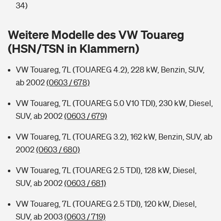
Sie haben Fragen?
34)
Hochwasser-Check: Wie gefährdet ist Ihr Haus?
Private Cyberversicherung
Rentenrechner: Wie viel Geld bekomme ich im Alter?
Weitere Modelle des VW Touareg
(HSN/TSN in Klammern)
Wer versichert was: Jetzt Versicherer finden
Musikinstrumentenversicherung
VW Touareg, 7L (TOUAREG 4.2), 228 kW, Benzin, SUV,
Sie haben Fragen?
Zur Übersicht
ab 2002
(0603 / 678)
VW Touareg, 7L (TOUAREG 5.0 V10 TDI), 230 kW, Diesel,
Tools
SUV, ab 2002
(0603 / 679)
VW Touareg, 7L (TOUAREG 3.2), 162 kW, Benzin, SUV, ab
Kinderunfall-Check: Mehr Sicherheit für deine Kids
2002
(0603 / 680)
Typklassen: So ist Ihr Auto eingestuft
VW Touareg, 7L (TOUAREG 2.5 TDI), 128 kW, Diesel,
SUV, ab 2002
(0603 / 681)
Sie haben Fragen?
VW Touareg, 7L (TOUAREG 2.5 TDI), 120 kW, Diesel,
SUV, ab 2003
(0603 / 719)