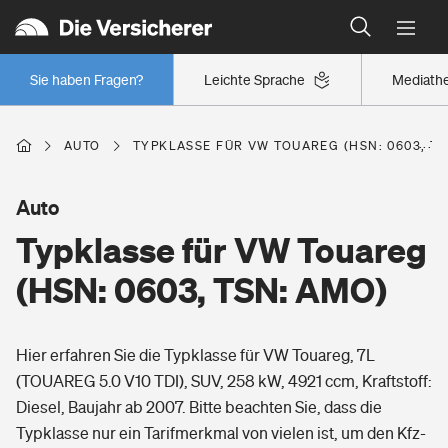
Typklassen: So ist Ihr Auto eingestuft
Wer versichert was: Jetzt Versicherer finden
Regionalklassen: So ist Ihre Region eingestuft
Sie haben Fragen?
Leichte Sprache
Mediath
Wer versichert was: Jetzt Versicherer finden
AUTO
TYPKLASSE FÜR VW TOUAREG (HSN: 0603, TS
Beruf
Auto
Typklasse für VW Touareg
Berufsunfähigkeitsversicherung
Wohnen
(HSN: 0603, TSN: AMO)
Erwerbsunfähigkeitsversicherung
Wohngebäudeversicherung
Hier erfahren Sie die Typklasse für VW Touareg, 7L
Freizeit
Grundfähigkeitsversicherung
(TOUAREG 5.0 V10 TDI), SUV, 258 kW, 4921 ccm, Kraftstoff:
Hausratversicherung
Diesel, Baujahr ab 2007. Bitte beachten Sie, dass die
Arbeitsrechtsschutz
Pri­vate Haft­pflicht­
Typklasse nur ein Tarifmerkmal von vielen ist, um den Kfz-
Gesundheit
Elementarversicherung