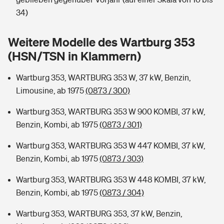
Sie haben Fragen?
34)
Hochwasser-Check: Wie gefährdet ist Ihr Haus?
Private Cyberversicherung
Rentenrechner: Wie viel Geld bekomme ich im Alter?
Weitere Modelle des Wartburg 353
Wer versichert was: Jetzt Versicherer finden
Musikinstrumentenversicherung
(HSN/TSN in Klammern)
Sie haben Fragen?
Zur Übersicht
Wartburg 353, WARTBURG 353 W, 37 kW, Benzin,
Limousine, ab 1975
(0873 / 300)
Tools
Wartburg 353, WARTBURG 353 W 900 KOMBI, 37 kW,
Benzin, Kombi, ab 1975
(0873 / 301)
Kinderunfall-Check: Mehr Sicherheit für deine Kids
Wartburg 353, WARTBURG 353 W 447 KOMBI, 37 kW,
Benzin, Kombi, ab 1975
(0873 / 303)
Typklassen: So ist Ihr Auto eingestuft
Wartburg 353, WARTBURG 353 W 448 KOMBI, 37 kW,
Benzin, Kombi, ab 1975
(0873 / 304)
Sie haben Fragen?
Wartburg 353, WARTBURG 353, 37 kW, Benzin,