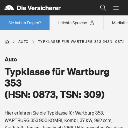
Typklassen: So ist Ihr Auto eingestuft
Wer versichert was: Jetzt Versicherer finden
Regionalklassen: So ist Ihre Region eingestuft
Sie haben Fragen?
Leichte Sprache
Mediath
Wer versichert was: Jetzt Versicherer finden
AUTO
TYPKLASSE FÜR WARTBURG 353 (HSN: 0873, 
Beruf
Auto
Typklasse für Wartburg
Berufsunfähigkeitsversicherung
Wohnen
353
Erwerbsunfähigkeitsversicherung
(HSN: 0873, TSN: 309)
Wohngebäudeversicherung
Freizeit
Grundfähigkeitsversicherung
Hier erfahren Sie die Typklasse für Wartburg 353,
Hausratversicherung
Arbeitsrechtsschutz
WARTBURG 353 900 KOMBI, Kombi, 37 kW, 992 ccm,
Pri­vate Haft­pflicht­
Gesundheit
Kraftstoff: Benzin, Baujahr ab 1966. Bitte beachten Sie, dass
Elementarversicherung