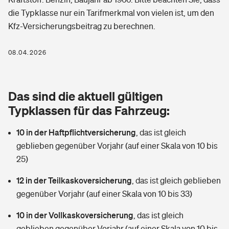
Berufshaftpflichtversicherung
die Typklasse nur ein Tarifmerkmal von vielen ist, um den
Rechts­schutz­ver­si­che­rung
Kfz-Versicherungsbeitrag zu berechnen.
Photovoltaik
Private Krankenversicherung
Zur Übersicht
Fahrradversicherung
Wärmepumpen versichern
08.04.2026
Zahnzusatzversicherung
Unfallversicherung
Tools
Glasversicherung
Dread-Disease-Versicherung
Das sind die aktuell gültigen
Kinderunfall­ver­si­che­rung
Rentenrechner: Wie viel Geld bekomme ich im Alter?
Vermieterrrechtsschutz
Typklassen für das Fahrzeug:
Tierkrankenversicherung
Kinderinvalidität
10 in der Haftpflichtversicherung
,
das ist gleich
Wer versichert was: Jetzt Versicherer finden
Mietkautionsversicherung
Zur Übersicht
geblieben gegenüber Vorjahr (auf einer Skala von 10 bis
Reiseversicherung
25)
Sie haben Fragen?
Restkreditversicherung
Tools
Hundehalter-Haftpflicht
12 in der Teilkaskoversicherung
,
das ist gleich geblieben
Zur Übersicht
gegenüber Vorjahr (auf einer Skala von 10 bis 33)
Pferdehalter-Haftpflicht
Wer versichert was: Jetzt Versicherer finden
10 in der Vollkaskoversicherung
,
das ist gleich
Tools
Handyversicherung
geblieben gegenüber Vorjahr (auf einer Skala von 10 bis