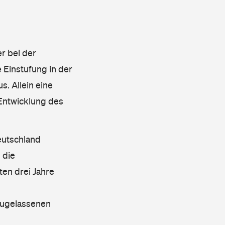
r bei der
 Einstufung in der
s. Allein eine
 Entwicklung des
eutschland
 die
en drei Jahre
 zugelassenen