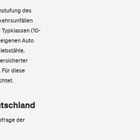
instufung des
kehrsunfällen
 Typklassen (10-
 eigenen Auto
iebstähle,
ersicherter
 Für diese
chtet.
utschland
bfrage der