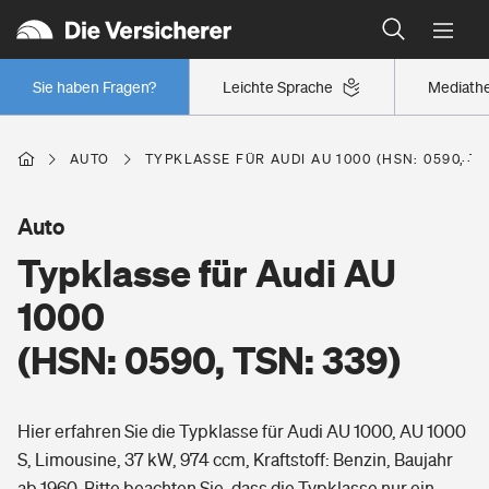
Typklassen: So ist Ihr Auto eingestuft
Wer versichert was: Jetzt Versicherer finden
Regionalklassen: So ist Ihre Region eingestuft
Sie haben Fragen?
Leichte Sprache
Mediath
Wer versichert was: Jetzt Versicherer finden
AUTO
TYPKLASSE FÜR AUDI AU 1000 (HSN: 0590, TS
Beruf
Auto
Typklasse für Audi AU
Berufsunfähigkeitsversicherung
Wohnen
1000
Erwerbsunfähigkeitsversicherung
(HSN: 0590, TSN: 339)
Wohngebäudeversicherung
Freizeit
Grundfähigkeitsversicherung
Hier erfahren Sie die Typklasse für Audi AU 1000, AU 1000
Hausratversicherung
Arbeitsrechtsschutz
S, Limousine, 37 kW, 974 ccm, Kraftstoff: Benzin, Baujahr
Pri­vate Haft­pflicht­
Gesundheit
ab 1960. Bitte beachten Sie, dass die Typklasse nur ein
Elementarversicherung