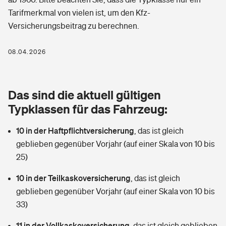
Berufshaftpflichtversicherung
Tarifmerkmal von vielen ist, um den Kfz-
Rechts­schutz­ver­si­che­rung
Versicherungsbeitrag zu berechnen.
Photovoltaik
Private Krankenversicherung
Zur Übersicht
Fahrradversicherung
Wärmepumpen versichern
08.04.2026
Zahnzusatzversicherung
Unfallversicherung
Tools
Glasversicherung
Dread-Disease-Versicherung
Das sind die aktuell gültigen
Kinderunfall­ver­si­che­rung
Rentenrechner: Wie viel Geld bekomme ich im Alter?
Vermieterrrechtsschutz
Typklassen für das Fahrzeug:
Tierkrankenversicherung
Kinderinvalidität
10 in der Haftpflichtversicherung
,
das ist gleich
Wer versichert was: Jetzt Versicherer finden
Mietkautionsversicherung
Zur Übersicht
geblieben gegenüber Vorjahr (auf einer Skala von 10 bis
Reiseversicherung
25)
Sie haben Fragen?
Restkreditversicherung
Tools
Hundehalter-Haftpflicht
10 in der Teilkaskoversicherung
,
das ist gleich
Zur Übersicht
geblieben gegenüber Vorjahr (auf einer Skala von 10 bis
Pferdehalter-Haftpflicht
Wer versichert was: Jetzt Versicherer finden
33)
Tools
11 in der Vollkaskoversicherung
Handyversicherung
,
das ist gleich geblieben