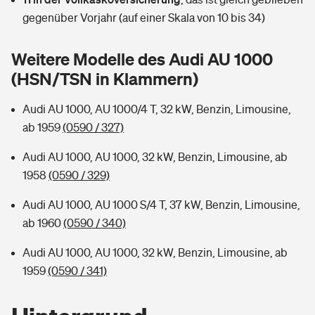
Sie haben Fragen?
gegenüber Vorjahr (auf einer Skala von 10 bis 34)
Hochwasser-Check: Wie gefährdet ist Ihr Haus?
Private Cyberversicherung
Rentenrechner: Wie viel Geld bekomme ich im Alter?
Weitere Modelle des Audi AU 1000
Wer versichert was: Jetzt Versicherer finden
Musikinstrumentenversicherung
(HSN/TSN in Klammern)
Sie haben Fragen?
Zur Übersicht
Audi AU 1000, AU 1000/4 T, 32 kW, Benzin, Limousine,
ab 1959
(0590 / 327)
Tools
Audi AU 1000, AU 1000, 32 kW, Benzin, Limousine, ab
1958
(0590 / 329)
Kinderunfall-Check: Mehr Sicherheit für deine Kids
Audi AU 1000, AU 1000 S/4 T, 37 kW, Benzin, Limousine,
ab 1960
(0590 / 340)
Typklassen: So ist Ihr Auto eingestuft
Audi AU 1000, AU 1000, 32 kW, Benzin, Limousine, ab
1959
(0590 / 341)
Sie haben Fragen?