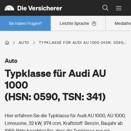
Typklassen: So ist Ihr Auto eingestuft
Wer versichert was: Jetzt Versicherer finden
Regionalklassen: So ist Ihre Region eingestuft
Sie haben Fragen?
Leichte Sprache
Mediath
Wer versichert was: Jetzt Versicherer finden
AUTO
TYPKLASSE FÜR AUDI AU 1000 (HSN: 0590, TS
Beruf
Auto
Typklasse für Audi AU
Berufsunfähigkeitsversicherung
Wohnen
1000
Erwerbsunfähigkeitsversicherung
(HSN: 0590, TSN: 341)
Wohngebäudeversicherung
Freizeit
Grundfähigkeitsversicherung
Hier erfahren Sie die Typklasse für Audi AU 1000, AU 1000,
Hausratversicherung
Arbeitsrechtsschutz
Limousine, 32 kW, 974 ccm, Kraftstoff: Benzin, Baujahr ab
Pri­vate Haft­pflicht­
Gesundheit
1959. Bitte beachten Sie, dass die Typklasse nur ein
Elementarversicherung