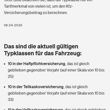
Berufshaftpflichtversicherung
Tarifmerkmal von vielen ist, um den Kfz-
Rechts­schutz­ver­si­che­rung
Versicherungsbeitrag zu berechnen.
Photovoltaik
Private Krankenversicherung
Zur Übersicht
Fahrradversicherung
Wärmepumpen versichern
08.04.2026
Zahnzusatzversicherung
Unfallversicherung
Tools
Glasversicherung
Dread-Disease-Versicherung
Das sind die aktuell gültigen
Kinderunfall­ver­si­che­rung
Rentenrechner: Wie viel Geld bekomme ich im Alter?
Vermieterrrechtsschutz
Typklassen für das Fahrzeug:
Tierkrankenversicherung
Kinderinvalidität
10 in der Haftpflichtversicherung
,
das ist gleich
Wer versichert was: Jetzt Versicherer finden
Mietkautionsversicherung
Zur Übersicht
geblieben gegenüber Vorjahr (auf einer Skala von 10 bis
Reiseversicherung
25)
Sie haben Fragen?
Restkreditversicherung
Tools
Hundehalter-Haftpflicht
10 in der Teilkaskoversicherung
,
das ist gleich
Zur Übersicht
geblieben gegenüber Vorjahr (auf einer Skala von 10 bis
Pferdehalter-Haftpflicht
Wer versichert was: Jetzt Versicherer finden
33)
Tools
11 in der Vollkaskoversicherung
Handyversicherung
,
das ist gleich geblieben