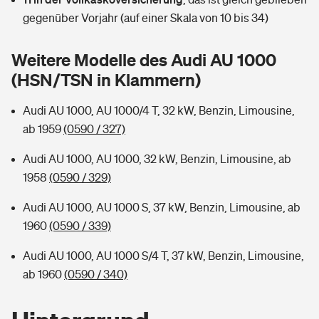
Sie haben Fragen?
gegenüber Vorjahr (auf einer Skala von 10 bis 34)
Hochwasser-Check: Wie gefährdet ist Ihr Haus?
Private Cyberversicherung
Rentenrechner: Wie viel Geld bekomme ich im Alter?
Weitere Modelle des Audi AU 1000
Wer versichert was: Jetzt Versicherer finden
Musikinstrumentenversicherung
(HSN/TSN in Klammern)
Sie haben Fragen?
Zur Übersicht
Audi AU 1000, AU 1000/4 T, 32 kW, Benzin, Limousine,
ab 1959
(0590 / 327)
Tools
Audi AU 1000, AU 1000, 32 kW, Benzin, Limousine, ab
1958
(0590 / 329)
Kinderunfall-Check: Mehr Sicherheit für deine Kids
Audi AU 1000, AU 1000 S, 37 kW, Benzin, Limousine, ab
1960
(0590 / 339)
Typklassen: So ist Ihr Auto eingestuft
Audi AU 1000, AU 1000 S/4 T, 37 kW, Benzin, Limousine,
ab 1960
(0590 / 340)
Sie haben Fragen?