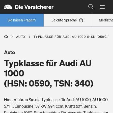
Typklassen: So ist Ihr Auto eingestuft
Wer versichert was: Jetzt Versicherer finden
Regionalklassen: So ist Ihre Region eingestuft
Sie haben Fragen?
Leichte Sprache
Mediath
Wer versichert was: Jetzt Versicherer finden
AUTO
TYPKLASSE FÜR AUDI AU 1000 (HSN: 0590, TS
Beruf
Auto
Typklasse für Audi AU
Berufsunfähigkeitsversicherung
Wohnen
1000
Erwerbsunfähigkeitsversicherung
(HSN: 0590, TSN: 340)
Wohngebäudeversicherung
Freizeit
Grundfähigkeitsversicherung
Hier erfahren Sie die Typklasse für Audi AU 1000, AU 1000
Hausratversicherung
Arbeitsrechtsschutz
S/4 T, Limousine, 37 kW, 974 ccm, Kraftstoff: Benzin,
Pri­vate Haft­pflicht­
Gesundheit
Baujahr ab 1960. Bitte beachten Sie, dass die Typklasse nur
Elementarversicherung