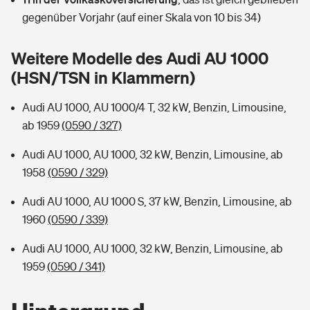
Sie haben Fragen?
gegenüber Vorjahr (auf einer Skala von 10 bis 34)
Hochwasser-Check: Wie gefährdet ist Ihr Haus?
Private Cyberversicherung
Rentenrechner: Wie viel Geld bekomme ich im Alter?
Weitere Modelle des Audi AU 1000
Wer versichert was: Jetzt Versicherer finden
Musikinstrumentenversicherung
(HSN/TSN in Klammern)
Sie haben Fragen?
Zur Übersicht
Audi AU 1000, AU 1000/4 T, 32 kW, Benzin, Limousine,
ab 1959
(0590 / 327)
Tools
Audi AU 1000, AU 1000, 32 kW, Benzin, Limousine, ab
1958
(0590 / 329)
Kinderunfall-Check: Mehr Sicherheit für deine Kids
Audi AU 1000, AU 1000 S, 37 kW, Benzin, Limousine, ab
1960
(0590 / 339)
Typklassen: So ist Ihr Auto eingestuft
Audi AU 1000, AU 1000, 32 kW, Benzin, Limousine, ab
1959
(0590 / 341)
Sie haben Fragen?