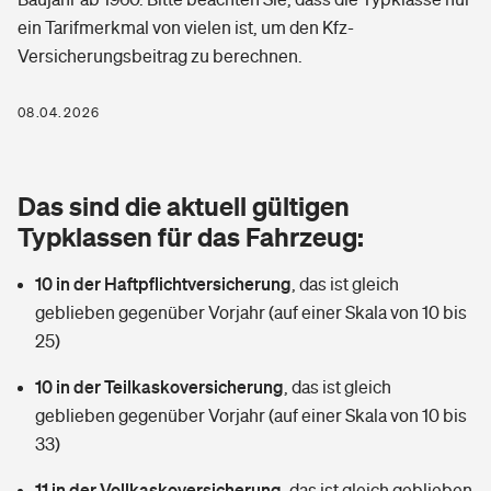
Berufshaftpflichtversicherung
ein Tarifmerkmal von vielen ist, um den Kfz-
Rechts­schutz­ver­si­che­rung
Versicherungsbeitrag zu berechnen.
Photovoltaik
Private Krankenversicherung
Zur Übersicht
Fahrradversicherung
Wärmepumpen versichern
08.04.2026
Zahnzusatzversicherung
Unfallversicherung
Tools
Glasversicherung
Dread-Disease-Versicherung
Das sind die aktuell gültigen
Kinderunfall­ver­si­che­rung
Rentenrechner: Wie viel Geld bekomme ich im Alter?
Vermieterrrechtsschutz
Typklassen für das Fahrzeug:
Tierkrankenversicherung
Kinderinvalidität
10 in der Haftpflichtversicherung
,
das ist gleich
Wer versichert was: Jetzt Versicherer finden
Mietkautionsversicherung
Zur Übersicht
geblieben gegenüber Vorjahr (auf einer Skala von 10 bis
Reiseversicherung
25)
Sie haben Fragen?
Restkreditversicherung
Tools
Hundehalter-Haftpflicht
10 in der Teilkaskoversicherung
,
das ist gleich
Zur Übersicht
geblieben gegenüber Vorjahr (auf einer Skala von 10 bis
Pferdehalter-Haftpflicht
Wer versichert was: Jetzt Versicherer finden
33)
Tools
11 in der Vollkaskoversicherung
Handyversicherung
,
das ist gleich geblieben