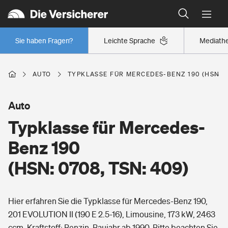
Typklassen: So ist Ihr Auto eingestuft
Wer versichert was: Jetzt Versicherer finden
Regionalklassen: So ist Ihre Region eingestuft
Sie haben Fragen?
Leichte Sprache
Mediath
Wer versichert was: Jetzt Versicherer finden
AUTO
TYPKLASSE FÜR MERCEDES-BENZ 190 (HSN: 07
Beruf
Auto
Typklasse für Mercedes-
Berufsunfähigkeitsversicherung
Wohnen
Benz 190
Erwerbsunfähigkeitsversicherung
(HSN: 0708, TSN: 409)
Wohngebäudeversicherung
Freizeit
Grundfähigkeitsversicherung
Hier erfahren Sie die Typklasse für Mercedes-Benz 190,
Hausratversicherung
Arbeitsrechtsschutz
201 EVOLUTION II (190 E 2.5-16), Limousine, 173 kW, 2463
Pri­vate Haft­pflicht­
Gesundheit
ccm, Kraftstoff: Benzin, Baujahr ab 1990. Bitte beachten Sie,
Elementarversicherung