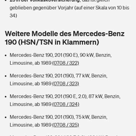
Sie haben Fragen?
geblieben gegenüber Vorjahr (auf einer Skala von 10 bis
Hochwasser-Check: Wie gefährdet ist Ihr Haus?
Private Cyberversicherung
34)
Rentenrechner: Wie viel Geld bekomme ich im Alter?
Wer versichert was: Jetzt Versicherer finden
Musikinstrumentenversicherung
Weitere Modelle des Mercedes-Benz
190 (HSN/TSN in Klammern)
Sie haben Fragen?
Zur Übersicht
Mercedes-Benz 190, 201 (190 E), 90 kW, Benzin,
Limousine, ab 1989
(0708 / 322)
Tools
Mercedes-Benz 190, 201 (190), 77 kW, Benzin,
Limousine, ab 1989
(0708 / 323)
Kinderunfall-Check: Mehr Sicherheit für deine Kids
Mercedes-Benz 190, 201 (190 E, 2.0), 87 kW, Benzin,
Typklassen: So ist Ihr Auto eingestuft
Limousine, ab 1989
(0708 / 324)
Mercedes-Benz 190, 201 (190), 75 kW, Benzin,
Sie haben Fragen?
Limousine, ab 1989
(0708 / 325)