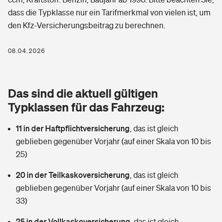
Berufshaftpflichtversicherung
dass die Typklasse nur ein Tarifmerkmal von vielen ist, um
Rechts­schutz­ver­si­che­rung
den Kfz-Versicherungsbeitrag zu berechnen.
Photovoltaik
Private Krankenversicherung
Zur Übersicht
Fahrradversicherung
Wärmepumpen versichern
08.04.2026
Zahnzusatzversicherung
Unfallversicherung
Tools
Glasversicherung
Dread-Disease-Versicherung
Das sind die aktuell gültigen
Kinderunfall­ver­si­che­rung
Rentenrechner: Wie viel Geld bekomme ich im Alter?
Vermieterrrechtsschutz
Typklassen für das Fahrzeug:
Tierkrankenversicherung
Kinderinvalidität
11 in der Haftpflichtversicherung
,
das ist gleich
Wer versichert was: Jetzt Versicherer finden
Mietkautionsversicherung
Zur Übersicht
geblieben gegenüber Vorjahr (auf einer Skala von 10 bis
Reiseversicherung
25)
Sie haben Fragen?
Restkreditversicherung
Tools
Hundehalter-Haftpflicht
20 in der Teilkaskoversicherung
,
das ist gleich
Zur Übersicht
geblieben gegenüber Vorjahr (auf einer Skala von 10 bis
Pferdehalter-Haftpflicht
Wer versichert was: Jetzt Versicherer finden
33)
Tools
25 in der Vollkaskoversicherung
Handyversicherung
,
das ist gleich