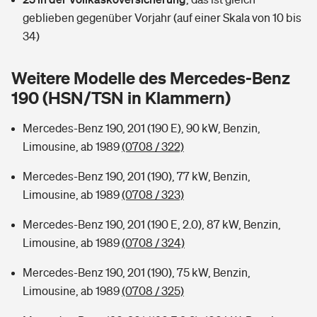
Sie haben Fragen?
geblieben gegenüber Vorjahr (auf einer Skala von 10 bis
Hochwasser-Check: Wie gefährdet ist Ihr Haus?
Private Cyberversicherung
34)
Rentenrechner: Wie viel Geld bekomme ich im Alter?
Wer versichert was: Jetzt Versicherer finden
Musikinstrumentenversicherung
Weitere Modelle des Mercedes-Benz
190 (HSN/TSN in Klammern)
Sie haben Fragen?
Zur Übersicht
Mercedes-Benz 190, 201 (190 E), 90 kW, Benzin,
Limousine, ab 1989
(0708 / 322)
Tools
Mercedes-Benz 190, 201 (190), 77 kW, Benzin,
Limousine, ab 1989
(0708 / 323)
Kinderunfall-Check: Mehr Sicherheit für deine Kids
Mercedes-Benz 190, 201 (190 E, 2.0), 87 kW, Benzin,
Typklassen: So ist Ihr Auto eingestuft
Limousine, ab 1989
(0708 / 324)
Mercedes-Benz 190, 201 (190), 75 kW, Benzin,
Sie haben Fragen?
Limousine, ab 1989
(0708 / 325)