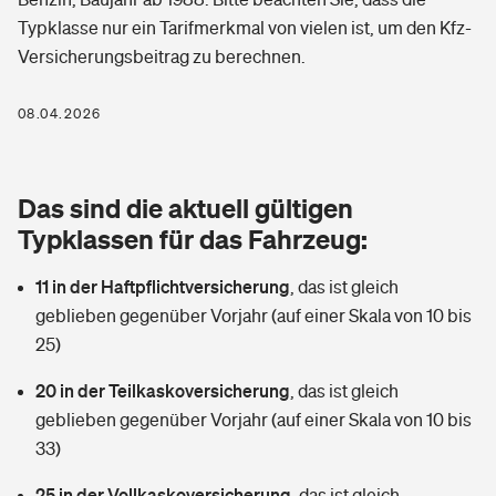
Berufshaftpflichtversicherung
Typklasse nur ein Tarifmerkmal von vielen ist, um den Kfz-
Rechts­schutz­ver­si­che­rung
Versicherungsbeitrag zu berechnen.
Photovoltaik
Private Krankenversicherung
Zur Übersicht
Fahrradversicherung
Wärmepumpen versichern
08.04.2026
Zahnzusatzversicherung
Unfallversicherung
Tools
Glasversicherung
Dread-Disease-Versicherung
Das sind die aktuell gültigen
Kinderunfall­ver­si­che­rung
Rentenrechner: Wie viel Geld bekomme ich im Alter?
Vermieterrrechtsschutz
Typklassen für das Fahrzeug:
Tierkrankenversicherung
Kinderinvalidität
11 in der Haftpflichtversicherung
,
das ist gleich
Wer versichert was: Jetzt Versicherer finden
Mietkautionsversicherung
Zur Übersicht
geblieben gegenüber Vorjahr (auf einer Skala von 10 bis
Reiseversicherung
25)
Sie haben Fragen?
Restkreditversicherung
Tools
Hundehalter-Haftpflicht
20 in der Teilkaskoversicherung
,
das ist gleich
Zur Übersicht
geblieben gegenüber Vorjahr (auf einer Skala von 10 bis
Pferdehalter-Haftpflicht
Wer versichert was: Jetzt Versicherer finden
33)
Tools
25 in der Vollkaskoversicherung
Handyversicherung
,
das ist gleich