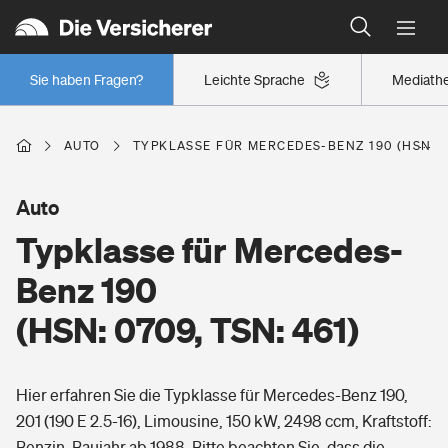
Typklassen: So ist Ihr Auto eingestuft
Wer versichert was: Jetzt Versicherer finden
Regionalklassen: So ist Ihre Region eingestuft
Sie haben Fragen?
Leichte Sprache
Mediath
Wer versichert was: Jetzt Versicherer finden
AUTO
TYPKLASSE FÜR MERCEDES-BENZ 190 (HSN: 07
Beruf
Auto
Typklasse für Mercedes-
Berufsunfähigkeitsversicherung
Wohnen
Benz 190
Erwerbsunfähigkeitsversicherung
(HSN: 0709, TSN: 461)
Wohngebäudeversicherung
Freizeit
Grundfähigkeitsversicherung
Hier erfahren Sie die Typklasse für Mercedes-Benz 190,
Hausratversicherung
Arbeitsrechtsschutz
201 (190 E 2.5-16), Limousine, 150 kW, 2498 ccm, Kraftstoff:
Pri­vate Haft­pflicht­
Gesundheit
Benzin, Baujahr ab 1988. Bitte beachten Sie, dass die
Elementarversicherung