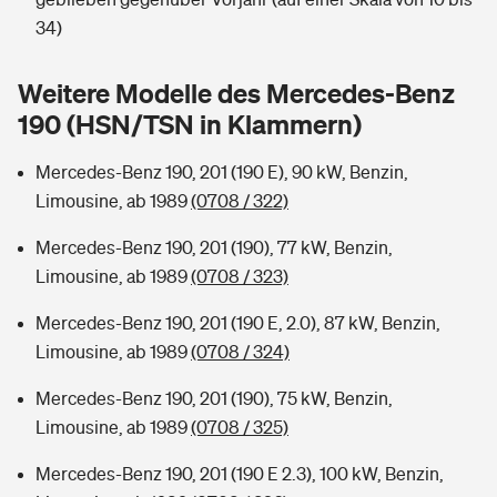
Sie haben Fragen?
34)
Hochwasser-Check: Wie gefährdet ist Ihr Haus?
Private Cyberversicherung
Rentenrechner: Wie viel Geld bekomme ich im Alter?
Weitere Modelle des Mercedes-Benz
Wer versichert was: Jetzt Versicherer finden
Musikinstrumentenversicherung
190 (HSN/TSN in Klammern)
Sie haben Fragen?
Zur Übersicht
Mercedes-Benz 190, 201 (190 E), 90 kW, Benzin,
Limousine, ab 1989
(0708 / 322)
Tools
Mercedes-Benz 190, 201 (190), 77 kW, Benzin,
Limousine, ab 1989
(0708 / 323)
Kinderunfall-Check: Mehr Sicherheit für deine Kids
Mercedes-Benz 190, 201 (190 E, 2.0), 87 kW, Benzin,
Limousine, ab 1989
(0708 / 324)
Typklassen: So ist Ihr Auto eingestuft
Mercedes-Benz 190, 201 (190), 75 kW, Benzin,
Limousine, ab 1989
(0708 / 325)
Sie haben Fragen?
Mercedes-Benz 190, 201 (190 E 2.3), 100 kW, Benzin,