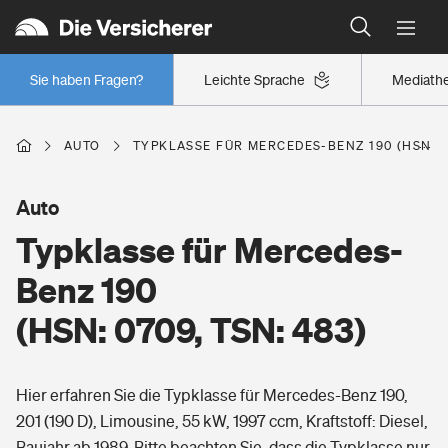
Typklassen: So ist Ihr Auto eingestuft
Wer versichert was: Jetzt Versicherer finden
Regionalklassen: So ist Ihre Region eingestuft
Sie haben Fragen?
Leichte Sprache
Mediath
Wer versichert was: Jetzt Versicherer finden
AUTO
TYPKLASSE FÜR MERCEDES-BENZ 190 (HSN: 07
Beruf
Auto
Typklasse für Mercedes-
Berufsunfähigkeitsversicherung
Wohnen
Benz 190
Erwerbsunfähigkeitsversicherung
(HSN: 0709, TSN: 483)
Wohngebäudeversicherung
Freizeit
Grundfähigkeitsversicherung
Hier erfahren Sie die Typklasse für Mercedes-Benz 190,
Hausratversicherung
Arbeitsrechtsschutz
201 (190 D), Limousine, 55 kW, 1997 ccm, Kraftstoff: Diesel,
Pri­vate Haft­pflicht­
Gesundheit
Baujahr ab 1989. Bitte beachten Sie, dass die Typklasse nur
Elementarversicherung