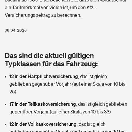
Berufshaftpflichtversicherung
ein Tarifmerkmal von vielen ist, um den Kfz-
Rechts­schutz­ver­si­che­rung
Versicherungsbeitrag zu berechnen.
Photovoltaik
Private Krankenversicherung
Zur Übersicht
Fahrradversicherung
Wärmepumpen versichern
08.04.2026
Zahnzusatzversicherung
Unfallversicherung
Tools
Glasversicherung
Dread-Disease-Versicherung
Das sind die aktuell gültigen
Kinderunfall­ver­si­che­rung
Rentenrechner: Wie viel Geld bekomme ich im Alter?
Vermieterrrechtsschutz
Typklassen für das Fahrzeug:
Tierkrankenversicherung
Kinderinvalidität
12 in der Haftpflichtversicherung
,
das ist gleich
Wer versichert was: Jetzt Versicherer finden
Mietkautionsversicherung
Zur Übersicht
geblieben gegenüber Vorjahr (auf einer Skala von 10 bis
Reiseversicherung
25)
Sie haben Fragen?
Restkreditversicherung
Tools
Hundehalter-Haftpflicht
17 in der Teilkaskoversicherung
,
das ist gleich geblieben
Zur Übersicht
gegenüber Vorjahr (auf einer Skala von 10 bis 33)
Pferdehalter-Haftpflicht
Wer versichert was: Jetzt Versicherer finden
12 in der Vollkaskoversicherung
,
das ist gleich
Tools
Handyversicherung
geblieben gegenüber Vorjahr (auf einer Skala von 10 bis