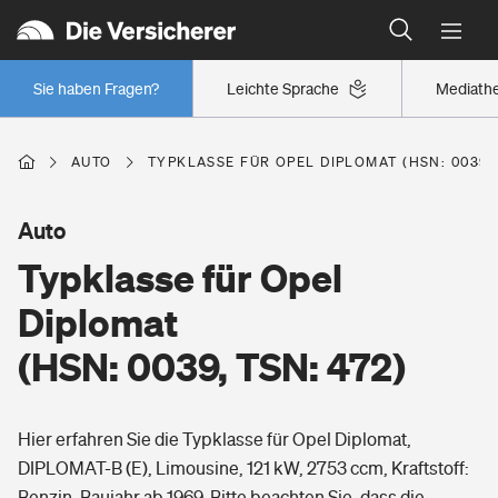
Typklassen: So ist Ihr Auto eingestuft
Wer versichert was: Jetzt Versicherer finden
Regionalklassen: So ist Ihre Region eingestuft
Sie haben Fragen?
Leichte Sprache
Mediath
Wer versichert was: Jetzt Versicherer finden
AUTO
TYPKLASSE FÜR OPEL DIPLOMAT (HSN: 0039, 
Beruf
Auto
Typklasse für Opel
Berufsunfähigkeitsversicherung
Wohnen
Diplomat
Erwerbsunfähigkeitsversicherung
(HSN: 0039, TSN: 472)
Wohngebäudeversicherung
Freizeit
Grundfähigkeitsversicherung
Hier erfahren Sie die Typklasse für Opel Diplomat,
Hausratversicherung
Arbeitsrechtsschutz
DIPLOMAT-B (E), Limousine, 121 kW, 2753 ccm, Kraftstoff:
Pri­vate Haft­pflicht­
Gesundheit
Benzin, Baujahr ab 1969. Bitte beachten Sie, dass die
Elementarversicherung