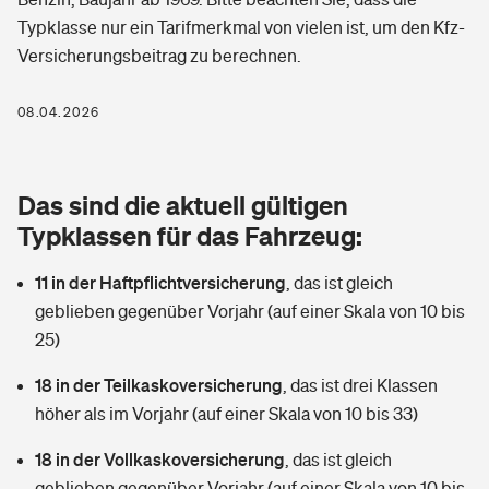
Berufshaftpflichtversicherung
Typklasse nur ein Tarifmerkmal von vielen ist, um den Kfz-
Rechts­schutz­ver­si­che­rung
Versicherungsbeitrag zu berechnen.
Photovoltaik
Private Krankenversicherung
Zur Übersicht
Fahrradversicherung
Wärmepumpen versichern
08.04.2026
Zahnzusatzversicherung
Unfallversicherung
Tools
Glasversicherung
Dread-Disease-Versicherung
Das sind die aktuell gültigen
Kinderunfall­ver­si­che­rung
Rentenrechner: Wie viel Geld bekomme ich im Alter?
Vermieterrrechtsschutz
Typklassen für das Fahrzeug:
Tierkrankenversicherung
Kinderinvalidität
11 in der Haftpflichtversicherung
,
das ist gleich
Wer versichert was: Jetzt Versicherer finden
Mietkautionsversicherung
Zur Übersicht
geblieben gegenüber Vorjahr (auf einer Skala von 10 bis
Reiseversicherung
25)
Sie haben Fragen?
Restkreditversicherung
Tools
Hundehalter-Haftpflicht
18 in der Teilkaskoversicherung
,
das ist drei Klassen
Zur Übersicht
höher als im Vorjahr (auf einer Skala von 10 bis 33)
Pferdehalter-Haftpflicht
Wer versichert was: Jetzt Versicherer finden
18 in der Vollkaskoversicherung
,
das ist gleich
Tools
Handyversicherung
geblieben gegenüber Vorjahr (auf einer Skala von 10 bis