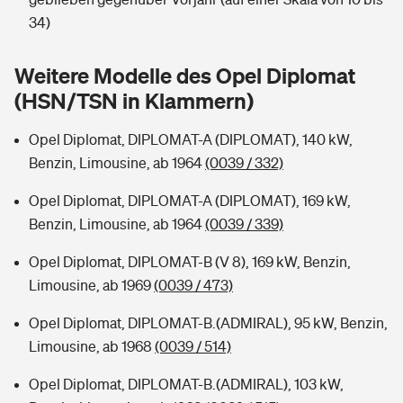
Sie haben Fragen?
34)
Hochwasser-Check: Wie gefährdet ist Ihr Haus?
Private Cyberversicherung
Rentenrechner: Wie viel Geld bekomme ich im Alter?
Weitere Modelle des Opel Diplomat
Wer versichert was: Jetzt Versicherer finden
Musikinstrumentenversicherung
(HSN/TSN in Klammern)
Sie haben Fragen?
Zur Übersicht
Opel Diplomat, DIPLOMAT-A (DIPLOMAT), 140 kW,
Benzin, Limousine, ab 1964
(0039 / 332)
Tools
Opel Diplomat, DIPLOMAT-A (DIPLOMAT), 169 kW,
Benzin, Limousine, ab 1964
(0039 / 339)
Kinderunfall-Check: Mehr Sicherheit für deine Kids
Opel Diplomat, DIPLOMAT-B (V 8), 169 kW, Benzin,
Limousine, ab 1969
(0039 / 473)
Typklassen: So ist Ihr Auto eingestuft
Opel Diplomat, DIPLOMAT-B.(ADMIRAL), 95 kW, Benzin,
Limousine, ab 1968
(0039 / 514)
Sie haben Fragen?
Opel Diplomat, DIPLOMAT-B.(ADMIRAL), 103 kW,