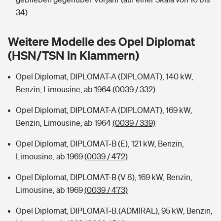
Sie haben Fragen?
34)
Hochwasser-Check: Wie gefährdet ist Ihr Haus?
Private Cyberversicherung
Rentenrechner: Wie viel Geld bekomme ich im Alter?
Weitere Modelle des Opel Diplomat
Wer versichert was: Jetzt Versicherer finden
Musikinstrumentenversicherung
(HSN/TSN in Klammern)
Sie haben Fragen?
Zur Übersicht
Opel Diplomat, DIPLOMAT-A (DIPLOMAT), 140 kW,
Benzin, Limousine, ab 1964
(0039 / 332)
Tools
Opel Diplomat, DIPLOMAT-A (DIPLOMAT), 169 kW,
Benzin, Limousine, ab 1964
(0039 / 339)
Kinderunfall-Check: Mehr Sicherheit für deine Kids
Opel Diplomat, DIPLOMAT-B (E), 121 kW, Benzin,
Limousine, ab 1969
(0039 / 472)
Typklassen: So ist Ihr Auto eingestuft
Opel Diplomat, DIPLOMAT-B (V 8), 169 kW, Benzin,
Limousine, ab 1969
(0039 / 473)
Sie haben Fragen?
Opel Diplomat, DIPLOMAT-B.(ADMIRAL), 95 kW, Benzin,