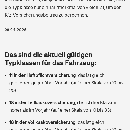
Berufshaftpflichtversicherung
die Typklasse nur ein Tarifmerkmal von vielen ist, um den
Rechts­schutz­ver­si­che­rung
Kfz-Versicherungsbeitrag zu berechnen.
Photovoltaik
Private Krankenversicherung
Zur Übersicht
Fahrradversicherung
Wärmepumpen versichern
08.04.2026
Zahnzusatzversicherung
Unfallversicherung
Tools
Glasversicherung
Dread-Disease-Versicherung
Das sind die aktuell gültigen
Kinderunfall­ver­si­che­rung
Rentenrechner: Wie viel Geld bekomme ich im Alter?
Vermieterrrechtsschutz
Typklassen für das Fahrzeug:
Tierkrankenversicherung
Kinderinvalidität
11 in der Haftpflichtversicherung
,
das ist gleich
Wer versichert was: Jetzt Versicherer finden
Mietkautionsversicherung
Zur Übersicht
geblieben gegenüber Vorjahr (auf einer Skala von 10 bis
Reiseversicherung
25)
Sie haben Fragen?
Restkreditversicherung
Tools
Hundehalter-Haftpflicht
18 in der Teilkaskoversicherung
,
das ist drei Klassen
Zur Übersicht
höher als im Vorjahr (auf einer Skala von 10 bis 33)
Pferdehalter-Haftpflicht
Wer versichert was: Jetzt Versicherer finden
18 in der Vollkaskoversicherung
,
das ist gleich
Tools
Handyversicherung
geblieben gegenüber Vorjahr (auf einer Skala von 10 bis