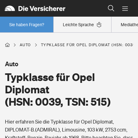
Typklassen: So ist Ihr Auto eingestuft
Wer versichert was: Jetzt Versicherer finden
Regionalklassen: So ist Ihre Region eingestuft
Sie haben Fragen?
Leichte Sprache
Mediath
Wer versichert was: Jetzt Versicherer finden
AUTO
TYPKLASSE FÜR OPEL DIPLOMAT (HSN: 0039, 
Beruf
Auto
Typklasse für Opel
Berufsunfähigkeitsversicherung
Wohnen
Diplomat
Erwerbsunfähigkeitsversicherung
(HSN: 0039, TSN: 515)
Wohngebäudeversicherung
Freizeit
Grundfähigkeitsversicherung
Hier erfahren Sie die Typklasse für Opel Diplomat,
Hausratversicherung
Arbeitsrechtsschutz
DIPLOMAT-B.(ADMIRAL), Limousine, 103 kW, 2753 ccm,
Pri­vate Haft­pflicht­
Gesundheit
Kraftstoff: Benzin, Baujahr ab 1968. Bitte beachten Sie, dass
Elementarversicherung