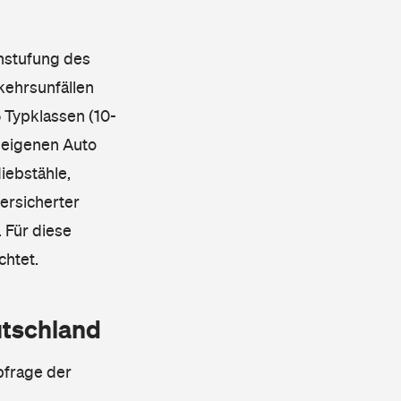
instufung des
kehrsunfällen
 Typklassen (10-
 eigenen Auto
iebstähle,
ersicherter
 Für diese
chtet.
utschland
bfrage der