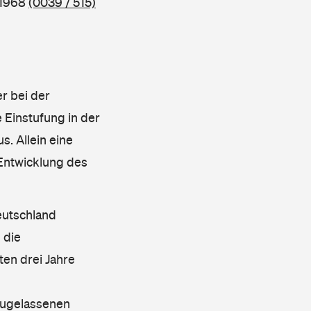
 1968
(0039 / 515)
r bei der
 Einstufung in der
s. Allein eine
 Entwicklung des
eutschland
 die
en drei Jahre
 zugelassenen