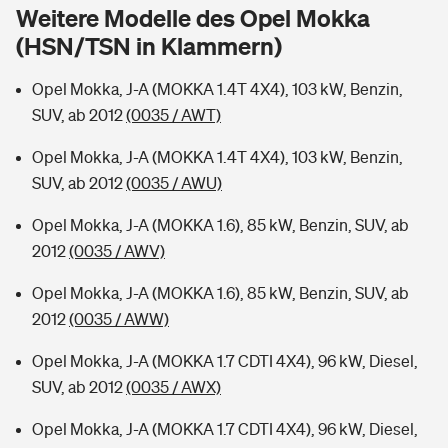
Sie haben Fragen?
Weitere Modelle des Opel Mokka
(HSN/TSN in Klammern)
Hochwasser-Check: Wie gefährdet ist Ihr Haus?
Private Cyberversicherung
Rentenrechner: Wie viel Geld bekomme ich im Alter?
Opel Mokka, J-A (MOKKA 1.4T 4X4), 103 kW, Benzin,
Wer versichert was: Jetzt Versicherer finden
Musikinstrumentenversicherung
SUV, ab 2012
(0035 / AWT)
Sie haben Fragen?
Zur Übersicht
Opel Mokka, J-A (MOKKA 1.4T 4X4), 103 kW, Benzin,
SUV, ab 2012
(0035 / AWU)
Tools
Opel Mokka, J-A (MOKKA 1.6), 85 kW, Benzin, SUV, ab
2012
(0035 / AWV)
Kinderunfall-Check: Mehr Sicherheit für deine Kids
Opel Mokka, J-A (MOKKA 1.6), 85 kW, Benzin, SUV, ab
2012
(0035 / AWW)
Typklassen: So ist Ihr Auto eingestuft
Opel Mokka, J-A (MOKKA 1.7 CDTI 4X4), 96 kW, Diesel,
SUV, ab 2012
(0035 / AWX)
Sie haben Fragen?
Opel Mokka, J-A (MOKKA 1.7 CDTI 4X4), 96 kW, Diesel,