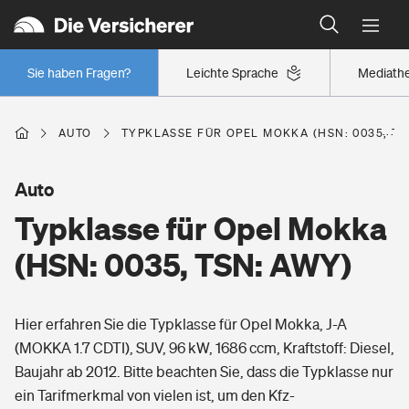
Typklassen: So ist Ihr Auto eingestuft
Wer versichert was: Jetzt Versicherer finden
Regionalklassen: So ist Ihre Region eingestuft
Sie haben Fragen?
Leichte Sprache
Mediath
Wer versichert was: Jetzt Versicherer finden
AUTO
TYPKLASSE FÜR OPEL MOKKA (HSN: 0035, TS
Beruf
Auto
Typklasse für Opel Mokka
Berufsunfähigkeitsversicherung
Wohnen
(HSN: 0035, TSN: AWY)
Erwerbsunfähigkeitsversicherung
Wohngebäudeversicherung
Hier erfahren Sie die Typklasse für Opel Mokka, J-A
Freizeit
Grundfähigkeitsversicherung
(MOKKA 1.7 CDTI), SUV, 96 kW, 1686 ccm, Kraftstoff: Diesel,
Hausratversicherung
Baujahr ab 2012. Bitte beachten Sie, dass die Typklasse nur
Arbeitsrechtsschutz
Pri­vate Haft­pflicht­
ein Tarifmerkmal von vielen ist, um den Kfz-
Gesundheit
Elementarversicherung