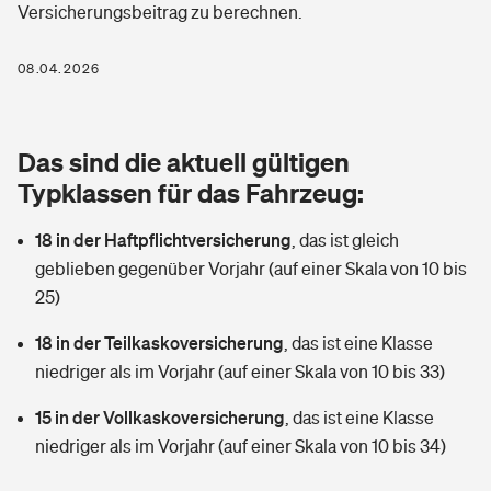
Versicherungsbeitrag zu berechnen.
Berufshaftpflichtversicherung
Rechts­schutz­ver­si­che­rung
Photovoltaik
Private Krankenversicherung
08.04.2026
Zur Übersicht
Fahrradversicherung
Wärmepumpen versichern
Zahnzusatzversicherung
Unfallversicherung
Tools
Das sind die aktuell gültigen
Glasversicherung
Dread-Disease-Versicherung
Typklassen für das Fahrzeug:
Kinderunfall­ver­si­che­rung
Rentenrechner: Wie viel Geld bekomme ich im Alter?
Vermieterrrechtsschutz
Tierkrankenversicherung
18 in der Haftpflichtversicherung
,
das ist gleich
Kinderinvalidität
geblieben gegenüber Vorjahr (auf einer Skala von 10 bis
Wer versichert was: Jetzt Versicherer finden
Mietkautionsversicherung
Zur Übersicht
25)
Reiseversicherung
Sie haben Fragen?
Restkreditversicherung
18 in der Teilkaskoversicherung
,
das ist eine Klasse
Tools
niedriger als im Vorjahr (auf einer Skala von 10 bis 33)
Hundehalter-Haftpflicht
Zur Übersicht
15 in der Vollkaskoversicherung
,
das ist eine Klasse
Pferdehalter-Haftpflicht
Wer versichert was: Jetzt Versicherer finden
niedriger als im Vorjahr (auf einer Skala von 10 bis 34)
Tools
Handyversicherung