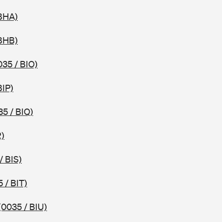
 BHA)
 BHB)
035 / BIO)
BIP)
35 / BIQ)
R)
/ BIS)
 / BIT)
(0035 / BIU)