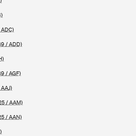
)
B)
/ ADC)
89 / ADD)
H)
89 / AGF)
 AAJ)
25 / AAM)
25 / AAN)
)