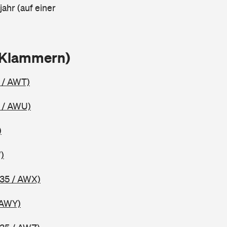
ahr (auf einer
 Klammern)
 / AWT)
 / AWU)
)
)
35 / AWX)
 AWY)