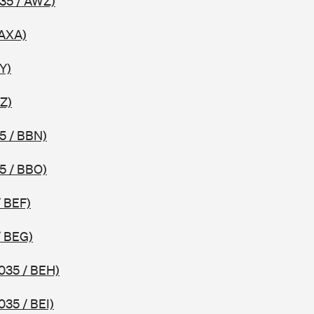
35 / AWZ)
 AXA)
Y)
Z)
5 / BBN)
5 / BBO)
/ BEF)
/ BEG)
035 / BEH)
035 / BEI)