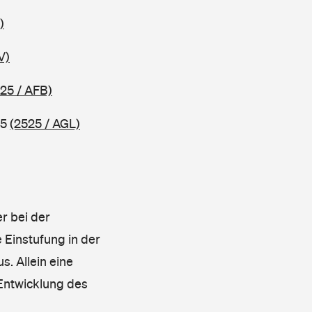
)
V)
25 / AFB)
25
(2525 / AGL)
r bei der
 Einstufung in der
s. Allein eine
 Entwicklung des