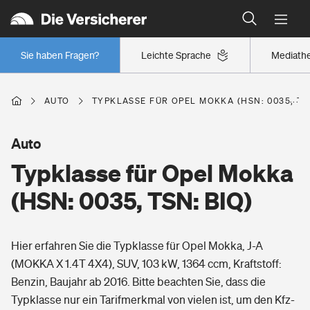
Typklassen: So ist Ihr Auto eingestuft
Wer versichert was: Jetzt Versicherer finden
Regionalklassen: So ist Ihre Region eingestuft
Sie haben Fragen?
Leichte Sprache
Mediath
Wer versichert was: Jetzt Versicherer finden
AUTO
TYPKLASSE FÜR OPEL MOKKA (HSN: 0035, TSN
Beruf
Auto
Typklasse für Opel Mokka
Berufsunfähigkeitsversicherung
Wohnen
(HSN: 0035, TSN: BIQ)
Erwerbsunfähigkeitsversicherung
Wohngebäudeversicherung
Hier erfahren Sie die Typklasse für Opel Mokka, J-A
Freizeit
Grundfähigkeitsversicherung
(MOKKA X 1.4T 4X4), SUV, 103 kW, 1364 ccm, Kraftstoff:
Hausratversicherung
Benzin, Baujahr ab 2016. Bitte beachten Sie, dass die
Arbeitsrechtsschutz
Pri­vate Haft­pflicht­
Typklasse nur ein Tarifmerkmal von vielen ist, um den Kfz-
Gesundheit
Elementarversicherung