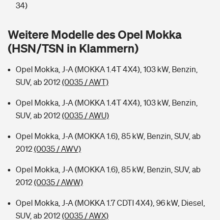
Sie haben Fragen?
34)
Hochwasser-Check: Wie gefährdet ist Ihr Haus?
Private Cyberversicherung
Rentenrechner: Wie viel Geld bekomme ich im Alter?
Weitere Modelle des Opel Mokka
(HSN/TSN in Klammern)
Wer versichert was: Jetzt Versicherer finden
Musikinstrumentenversicherung
Opel Mokka, J-A (MOKKA 1.4T 4X4), 103 kW, Benzin,
Sie haben Fragen?
Zur Übersicht
SUV, ab 2012
(0035 / AWT)
Opel Mokka, J-A (MOKKA 1.4T 4X4), 103 kW, Benzin,
Tools
SUV, ab 2012
(0035 / AWU)
Opel Mokka, J-A (MOKKA 1.6), 85 kW, Benzin, SUV, ab
Kinderunfall-Check: Mehr Sicherheit für deine Kids
2012
(0035 / AWV)
Typklassen: So ist Ihr Auto eingestuft
Opel Mokka, J-A (MOKKA 1.6), 85 kW, Benzin, SUV, ab
2012
(0035 / AWW)
Sie haben Fragen?
Opel Mokka, J-A (MOKKA 1.7 CDTI 4X4), 96 kW, Diesel,
SUV, ab 2012
(0035 / AWX)