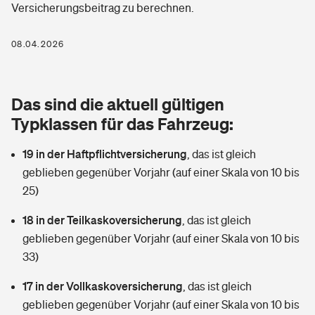
Versicherungsbeitrag zu berechnen.
Berufshaftpflichtversicherung
Rechts­schutz­ver­si­che­rung
Photovoltaik
Private Krankenversicherung
08.04.2026
Zur Übersicht
Fahrradversicherung
Wärmepumpen versichern
Zahnzusatzversicherung
Unfallversicherung
Tools
Das sind die aktuell gültigen
Glasversicherung
Dread-Disease-Versicherung
Typklassen für das Fahrzeug:
Kinderunfall­ver­si­che­rung
Rentenrechner: Wie viel Geld bekomme ich im Alter?
Vermieterrrechtsschutz
Tierkrankenversicherung
19 in der Haftpflichtversicherung
,
das ist gleich
Kinderinvalidität
geblieben gegenüber Vorjahr (auf einer Skala von 10 bis
Wer versichert was: Jetzt Versicherer finden
Mietkautionsversicherung
Zur Übersicht
25)
Reiseversicherung
Sie haben Fragen?
Restkreditversicherung
18 in der Teilkaskoversicherung
,
das ist gleich
Tools
geblieben gegenüber Vorjahr (auf einer Skala von 10 bis
Hundehalter-Haftpflicht
Zur Übersicht
33)
Pferdehalter-Haftpflicht
Wer versichert was: Jetzt Versicherer finden
17 in der Vollkaskoversicherung
,
das ist gleich
Tools
geblieben gegenüber Vorjahr (auf einer Skala von 10 bis
Handyversicherung