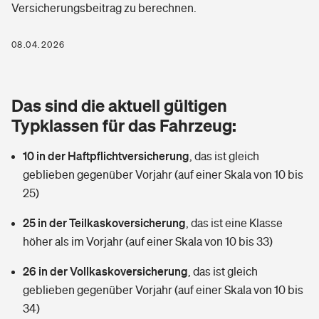
Versicherungsbeitrag zu berechnen.
Berufshaftpflichtversicherung
Rechts­schutz­ver­si­che­rung
Photovoltaik
Private Krankenversicherung
08.04.2026
Zur Übersicht
Fahrradversicherung
Wärmepumpen versichern
Zahnzusatzversicherung
Unfallversicherung
Tools
Das sind die aktuell gültigen
Glasversicherung
Dread-Disease-Versicherung
Typklassen für das Fahrzeug:
Kinderunfall­ver­si­che­rung
Rentenrechner: Wie viel Geld bekomme ich im Alter?
Vermieterrrechtsschutz
Tierkrankenversicherung
10 in der Haftpflichtversicherung
,
das ist gleich
Kinderinvalidität
geblieben gegenüber Vorjahr (auf einer Skala von 10 bis
Wer versichert was: Jetzt Versicherer finden
Mietkautionsversicherung
Zur Übersicht
25)
Reiseversicherung
Sie haben Fragen?
Restkreditversicherung
25 in der Teilkaskoversicherung
,
das ist eine Klasse
Tools
höher als im Vorjahr (auf einer Skala von 10 bis 33)
Hundehalter-Haftpflicht
Zur Übersicht
26 in der Vollkaskoversicherung
,
das ist gleich
Pferdehalter-Haftpflicht
Wer versichert was: Jetzt Versicherer finden
geblieben gegenüber Vorjahr (auf einer Skala von 10 bis
Tools
34)
Handyversicherung