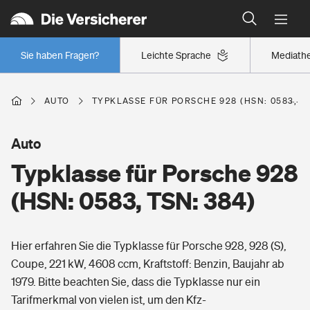
Typklassen: So ist Ihr Auto eingestuft
Wer versichert was: Jetzt Versicherer finden
Regionalklassen: So ist Ihre Region eingestuft
Sie haben Fragen?
Leichte Sprache
Mediath
Wer versichert was: Jetzt Versicherer finden
AUTO
TYPKLASSE FÜR PORSCHE 928 (HSN: 0583, TS
Beruf
Auto
Typklasse für Porsche 928
Berufsunfähigkeitsversicherung
Wohnen
(HSN: 0583, TSN: 384)
Erwerbsunfähigkeitsversicherung
Wohngebäudeversicherung
Hier erfahren Sie die Typklasse für Porsche 928, 928 (S),
Freizeit
Grundfähigkeitsversicherung
Coupe, 221 kW, 4608 ccm, Kraftstoff: Benzin, Baujahr ab
Hausratversicherung
1979. Bitte beachten Sie, dass die Typklasse nur ein
Arbeitsrechtsschutz
Pri­vate Haft­pflicht­
Tarifmerkmal von vielen ist, um den Kfz-
Gesundheit
Elementarversicherung