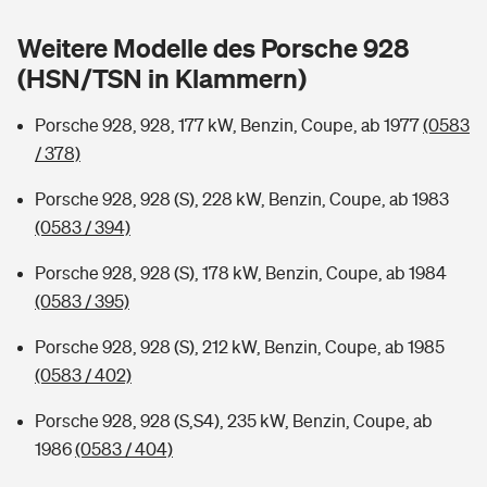
Sie haben Fragen?
Weitere Modelle des Porsche 928
Hochwasser-Check: Wie gefährdet ist Ihr Haus?
Private Cyberversicherung
Rentenrechner: Wie viel Geld bekomme ich im Alter?
(HSN/TSN in Klammern)
Wer versichert was: Jetzt Versicherer finden
Musikinstrumentenversicherung
Porsche 928, 928, 177 kW, Benzin, Coupe, ab 1977
(0583
/ 378)
Sie haben Fragen?
Zur Übersicht
Porsche 928, 928 (S), 228 kW, Benzin, Coupe, ab 1983
(0583 / 394)
Tools
Porsche 928, 928 (S), 178 kW, Benzin, Coupe, ab 1984
(0583 / 395)
Kinderunfall-Check: Mehr Sicherheit für deine Kids
Porsche 928, 928 (S), 212 kW, Benzin, Coupe, ab 1985
Typklassen: So ist Ihr Auto eingestuft
(0583 / 402)
Porsche 928, 928 (S,S4), 235 kW, Benzin, Coupe, ab
Sie haben Fragen?
1986
(0583 / 404)