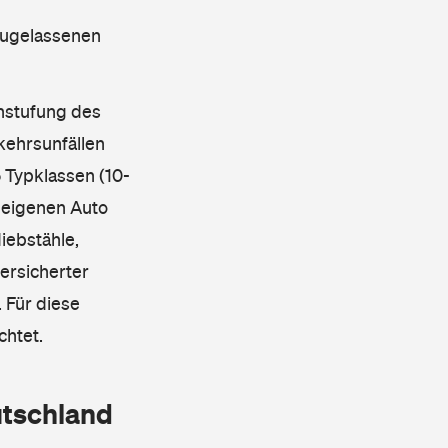
 zugelassenen
instufung des
kehrsunfällen
 Typklassen (10-
 eigenen Auto
iebstähle,
ersicherter
 Für diese
chtet.
utschland