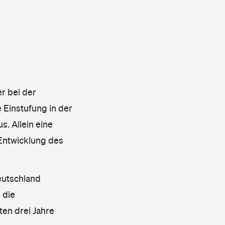
r bei der
 Einstufung in der
s. Allein eine
 Entwicklung des
eutschland
 die
en drei Jahre