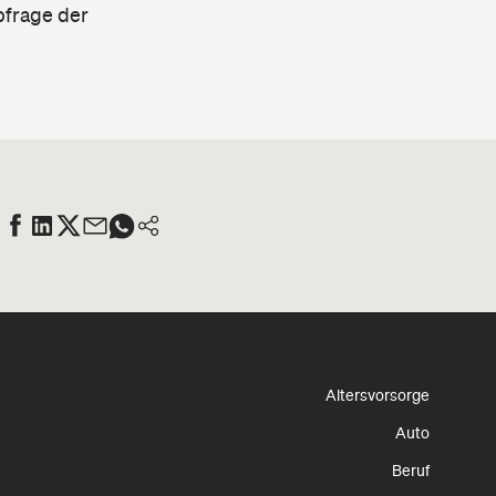
bfrage der
Altersvorsorge
Auto
Beruf