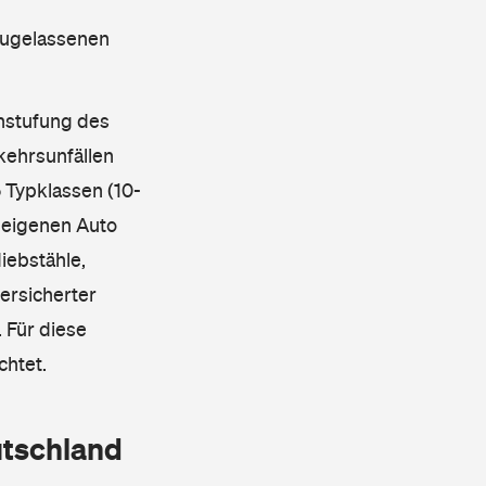
 zugelassenen
instufung des
kehrsunfällen
 Typklassen (10-
 eigenen Auto
iebstähle,
ersicherter
 Für diese
chtet.
utschland