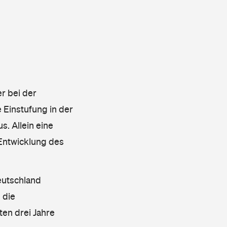
r bei der
 Einstufung in der
s. Allein eine
 Entwicklung des
eutschland
 die
en drei Jahre