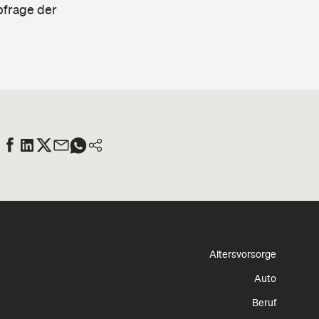
bfrage der
Altersvorsorge
Auto
Beruf