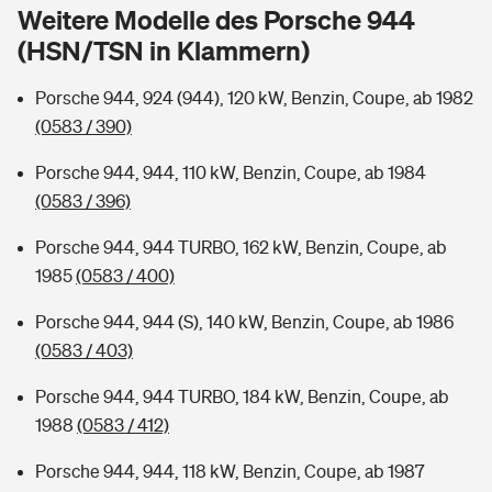
Sie haben Fragen?
Weitere Modelle des Porsche 944
(HSN/TSN in Klammern)
Hochwasser-Check: Wie gefährdet ist Ihr Haus?
Private Cyberversicherung
Rentenrechner: Wie viel Geld bekomme ich im Alter?
Porsche 944, 924 (944), 120 kW, Benzin, Coupe, ab 1982
Wer versichert was: Jetzt Versicherer finden
Musikinstrumentenversicherung
(0583 / 390)
Sie haben Fragen?
Zur Übersicht
Porsche 944, 944, 110 kW, Benzin, Coupe, ab 1984
(0583 / 396)
Tools
Porsche 944, 944 TURBO, 162 kW, Benzin, Coupe, ab
1985
(0583 / 400)
Kinderunfall-Check: Mehr Sicherheit für deine Kids
Porsche 944, 944 (S), 140 kW, Benzin, Coupe, ab 1986
(0583 / 403)
Typklassen: So ist Ihr Auto eingestuft
Porsche 944, 944 TURBO, 184 kW, Benzin, Coupe, ab
1988
(0583 / 412)
Sie haben Fragen?
Porsche 944, 944, 118 kW, Benzin, Coupe, ab 1987