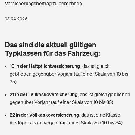
Versicherungsbeitrag zu berechnen.
Berufshaftpflichtversicherung
Rechts­schutz­ver­si­che­rung
Photovoltaik
Private Krankenversicherung
08.04.2026
Zur Übersicht
Fahrradversicherung
Wärmepumpen versichern
Zahnzusatzversicherung
Unfallversicherung
Tools
Das sind die aktuell gültigen
Glasversicherung
Dread-Disease-Versicherung
Typklassen für das Fahrzeug:
Kinderunfall­ver­si­che­rung
Rentenrechner: Wie viel Geld bekomme ich im Alter?
Vermieterrrechtsschutz
Tierkrankenversicherung
10 in der Haftpflichtversicherung
,
das ist gleich
Kinderinvalidität
geblieben gegenüber Vorjahr (auf einer Skala von 10 bis
Wer versichert was: Jetzt Versicherer finden
Mietkautionsversicherung
Zur Übersicht
25)
Reiseversicherung
Sie haben Fragen?
Restkreditversicherung
21 in der Teilkaskoversicherung
,
das ist gleich geblieben
Tools
gegenüber Vorjahr (auf einer Skala von 10 bis 33)
Hundehalter-Haftpflicht
Zur Übersicht
22 in der Vollkaskoversicherung
,
das ist eine Klasse
Pferdehalter-Haftpflicht
Wer versichert was: Jetzt Versicherer finden
niedriger als im Vorjahr (auf einer Skala von 10 bis 34)
Tools
Handyversicherung