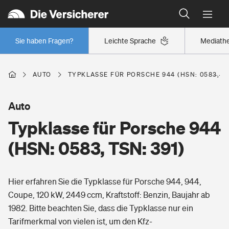
Typklassen: So ist Ihr Auto eingestuft
Wer versichert was: Jetzt Versicherer finden
Regionalklassen: So ist Ihre Region eingestuft
Sie haben Fragen?
Leichte Sprache
Mediath
Wer versichert was: Jetzt Versicherer finden
AUTO
TYPKLASSE FÜR PORSCHE 944 (HSN: 0583, TS
Beruf
Auto
Typklasse für Porsche 944
Berufsunfähigkeitsversicherung
Wohnen
(HSN: 0583, TSN: 391)
Erwerbsunfähigkeitsversicherung
Wohngebäudeversicherung
Hier erfahren Sie die Typklasse für Porsche 944, 944,
Freizeit
Grundfähigkeitsversicherung
Coupe, 120 kW, 2449 ccm, Kraftstoff: Benzin, Baujahr ab
Hausratversicherung
1982. Bitte beachten Sie, dass die Typklasse nur ein
Arbeitsrechtsschutz
Pri­vate Haft­pflicht­
Tarifmerkmal von vielen ist, um den Kfz-
Gesundheit
Elementarversicherung