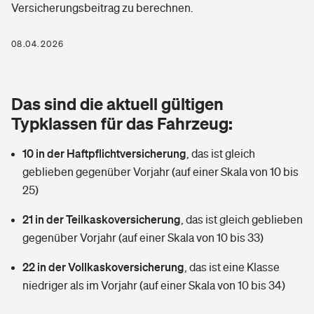
Versicherungsbeitrag zu berechnen.
Berufshaftpflichtversicherung
Rechts­schutz­ver­si­che­rung
Photovoltaik
Private Krankenversicherung
08.04.2026
Zur Übersicht
Fahrradversicherung
Wärmepumpen versichern
Zahnzusatzversicherung
Unfallversicherung
Tools
Das sind die aktuell gültigen
Glasversicherung
Dread-Disease-Versicherung
Typklassen für das Fahrzeug:
Kinderunfall­ver­si­che­rung
Rentenrechner: Wie viel Geld bekomme ich im Alter?
Vermieterrrechtsschutz
Tierkrankenversicherung
10 in der Haftpflichtversicherung
,
das ist gleich
Kinderinvalidität
geblieben gegenüber Vorjahr (auf einer Skala von 10 bis
Wer versichert was: Jetzt Versicherer finden
Mietkautionsversicherung
Zur Übersicht
25)
Reiseversicherung
Sie haben Fragen?
Restkreditversicherung
21 in der Teilkaskoversicherung
,
das ist gleich geblieben
Tools
gegenüber Vorjahr (auf einer Skala von 10 bis 33)
Hundehalter-Haftpflicht
Zur Übersicht
22 in der Vollkaskoversicherung
,
das ist eine Klasse
Pferdehalter-Haftpflicht
Wer versichert was: Jetzt Versicherer finden
niedriger als im Vorjahr (auf einer Skala von 10 bis 34)
Tools
Handyversicherung