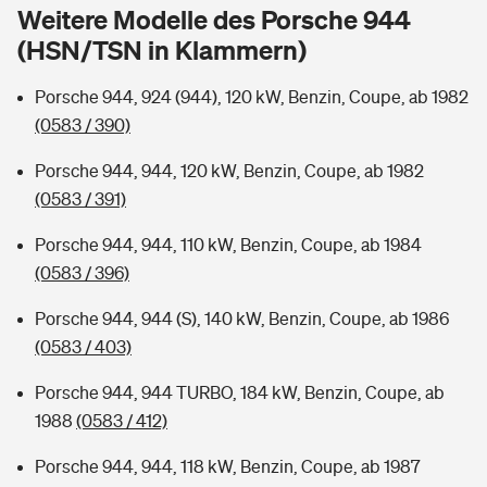
Sie haben Fragen?
Weitere Modelle des Porsche 944
(HSN/TSN in Klammern)
Hochwasser-Check: Wie gefährdet ist Ihr Haus?
Private Cyberversicherung
Rentenrechner: Wie viel Geld bekomme ich im Alter?
Porsche 944, 924 (944), 120 kW, Benzin, Coupe, ab 1982
Wer versichert was: Jetzt Versicherer finden
Musikinstrumentenversicherung
(0583 / 390)
Sie haben Fragen?
Zur Übersicht
Porsche 944, 944, 120 kW, Benzin, Coupe, ab 1982
(0583 / 391)
Tools
Porsche 944, 944, 110 kW, Benzin, Coupe, ab 1984
(0583 / 396)
Kinderunfall-Check: Mehr Sicherheit für deine Kids
Porsche 944, 944 (S), 140 kW, Benzin, Coupe, ab 1986
(0583 / 403)
Typklassen: So ist Ihr Auto eingestuft
Porsche 944, 944 TURBO, 184 kW, Benzin, Coupe, ab
1988
(0583 / 412)
Sie haben Fragen?
Porsche 944, 944, 118 kW, Benzin, Coupe, ab 1987