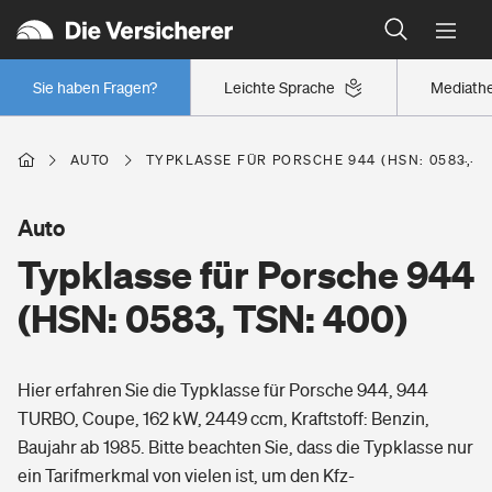
Typklassen: So ist Ihr Auto eingestuft
Wer versichert was: Jetzt Versicherer finden
Regionalklassen: So ist Ihre Region eingestuft
Sie haben Fragen?
Leichte Sprache
Mediath
Wer versichert was: Jetzt Versicherer finden
AUTO
TYPKLASSE FÜR PORSCHE 944 (HSN: 0583, TS
Beruf
Auto
Typklasse für Porsche 944
Berufsunfähigkeitsversicherung
Wohnen
(HSN: 0583, TSN: 400)
Erwerbsunfähigkeitsversicherung
Wohngebäudeversicherung
Hier erfahren Sie die Typklasse für Porsche 944, 944
Freizeit
Grundfähigkeitsversicherung
TURBO, Coupe, 162 kW, 2449 ccm, Kraftstoff: Benzin,
Hausratversicherung
Baujahr ab 1985. Bitte beachten Sie, dass die Typklasse nur
Arbeitsrechtsschutz
Pri­vate Haft­pflicht­
ein Tarifmerkmal von vielen ist, um den Kfz-
Gesundheit
Elementarversicherung