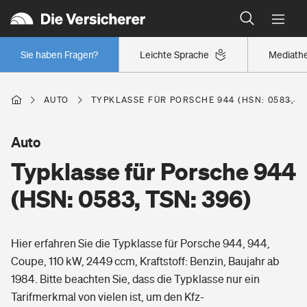
Typklassen: So ist Ihr Auto eingestuft
Wer versichert was: Jetzt Versicherer finden
Regionalklassen: So ist Ihre Region eingestuft
Sie haben Fragen?
Leichte Sprache
Mediath
Wer versichert was: Jetzt Versicherer finden
AUTO
TYPKLASSE FÜR PORSCHE 944 (HSN: 0583, TS
Beruf
Auto
Typklasse für Porsche 944
Berufsunfähigkeitsversicherung
Wohnen
(HSN: 0583, TSN: 396)
Erwerbsunfähigkeitsversicherung
Wohngebäudeversicherung
Hier erfahren Sie die Typklasse für Porsche 944, 944,
Freizeit
Grundfähigkeitsversicherung
Coupe, 110 kW, 2449 ccm, Kraftstoff: Benzin, Baujahr ab
Hausratversicherung
1984. Bitte beachten Sie, dass die Typklasse nur ein
Arbeitsrechtsschutz
Pri­vate Haft­pflicht­
Tarifmerkmal von vielen ist, um den Kfz-
Gesundheit
Elementarversicherung