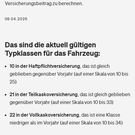
Versicherungsbeitrag zu berechnen.
Berufshaftpflichtversicherung
Rechts­schutz­ver­si­che­rung
Photovoltaik
Private Krankenversicherung
08.04.2026
Zur Übersicht
Fahrradversicherung
Wärmepumpen versichern
Zahnzusatzversicherung
Unfallversicherung
Tools
Das sind die aktuell gültigen
Glasversicherung
Dread-Disease-Versicherung
Typklassen für das Fahrzeug:
Kinderunfall­ver­si­che­rung
Rentenrechner: Wie viel Geld bekomme ich im Alter?
Vermieterrrechtsschutz
Tierkrankenversicherung
10 in der Haftpflichtversicherung
,
das ist gleich
Kinderinvalidität
geblieben gegenüber Vorjahr (auf einer Skala von 10 bis
Wer versichert was: Jetzt Versicherer finden
Mietkautionsversicherung
Zur Übersicht
25)
Reiseversicherung
Sie haben Fragen?
Restkreditversicherung
21 in der Teilkaskoversicherung
,
das ist gleich geblieben
Tools
gegenüber Vorjahr (auf einer Skala von 10 bis 33)
Hundehalter-Haftpflicht
Zur Übersicht
22 in der Vollkaskoversicherung
,
das ist eine Klasse
Pferdehalter-Haftpflicht
Wer versichert was: Jetzt Versicherer finden
niedriger als im Vorjahr (auf einer Skala von 10 bis 34)
Tools
Handyversicherung