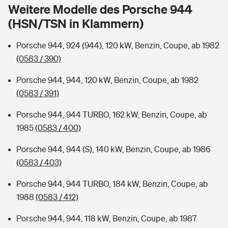
Sie haben Fragen?
Weitere Modelle des Porsche 944
(HSN/TSN in Klammern)
Hochwasser-Check: Wie gefährdet ist Ihr Haus?
Private Cyberversicherung
Rentenrechner: Wie viel Geld bekomme ich im Alter?
Porsche 944, 924 (944), 120 kW, Benzin, Coupe, ab 1982
Wer versichert was: Jetzt Versicherer finden
Musikinstrumentenversicherung
(0583 / 390)
Sie haben Fragen?
Zur Übersicht
Porsche 944, 944, 120 kW, Benzin, Coupe, ab 1982
(0583 / 391)
Tools
Porsche 944, 944 TURBO, 162 kW, Benzin, Coupe, ab
1985
(0583 / 400)
Kinderunfall-Check: Mehr Sicherheit für deine Kids
Porsche 944, 944 (S), 140 kW, Benzin, Coupe, ab 1986
(0583 / 403)
Typklassen: So ist Ihr Auto eingestuft
Porsche 944, 944 TURBO, 184 kW, Benzin, Coupe, ab
1988
(0583 / 412)
Sie haben Fragen?
Porsche 944, 944, 118 kW, Benzin, Coupe, ab 1987