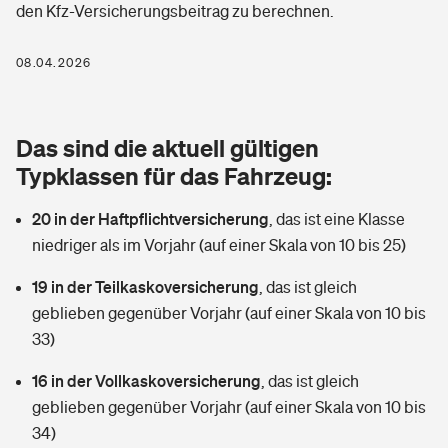
den Kfz-Versicherungsbeitrag zu berechnen.
Berufshaftpflichtversicherung
Rechts­schutz­ver­si­che­rung
Photovoltaik
Private Krankenversicherung
08.04.2026
Zur Übersicht
Fahrradversicherung
Wärmepumpen versichern
Zahnzusatzversicherung
Unfallversicherung
Tools
Das sind die aktuell gültigen
Glasversicherung
Dread-Disease-Versicherung
Typklassen für das Fahrzeug:
Kinderunfall­ver­si­che­rung
Rentenrechner: Wie viel Geld bekomme ich im Alter?
Vermieterrrechtsschutz
Tierkrankenversicherung
20 in der Haftpflichtversicherung
,
das ist eine Klasse
Kinderinvalidität
niedriger als im Vorjahr (auf einer Skala von 10 bis 25)
Wer versichert was: Jetzt Versicherer finden
Mietkautionsversicherung
Zur Übersicht
19 in der Teilkaskoversicherung
,
das ist gleich
Reiseversicherung
Sie haben Fragen?
Restkreditversicherung
geblieben gegenüber Vorjahr (auf einer Skala von 10 bis
Tools
33)
Hundehalter-Haftpflicht
Zur Übersicht
16 in der Vollkaskoversicherung
,
das ist gleich
Pferdehalter-Haftpflicht
Wer versichert was: Jetzt Versicherer finden
geblieben gegenüber Vorjahr (auf einer Skala von 10 bis
Tools
34)
Handyversicherung