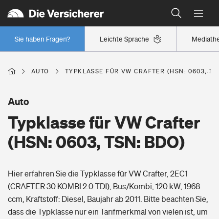
Typklassen: So ist Ihr Auto eingestuft
Wer versichert was: Jetzt Versicherer finden
Regionalklassen: So ist Ihre Region eingestuft
Sie haben Fragen?
Leichte Sprache
Mediath
Wer versichert was: Jetzt Versicherer finden
AUTO
TYPKLASSE FÜR VW CRAFTER (HSN: 0603, TS
Beruf
Auto
Typklasse für VW Crafter
Berufsunfähigkeitsversicherung
Wohnen
(HSN: 0603, TSN: BDO)
Erwerbsunfähigkeitsversicherung
Wohngebäudeversicherung
Hier erfahren Sie die Typklasse für VW Crafter, 2EC1
Freizeit
Grundfähigkeitsversicherung
(CRAFTER 30 KOMBI 2.0 TDI), Bus/Kombi, 120 kW, 1968
Hausratversicherung
ccm, Kraftstoff: Diesel, Baujahr ab 2011. Bitte beachten Sie,
Arbeitsrechtsschutz
Pri­vate Haft­pflicht­
dass die Typklasse nur ein Tarifmerkmal von vielen ist, um
Gesundheit
Elementarversicherung