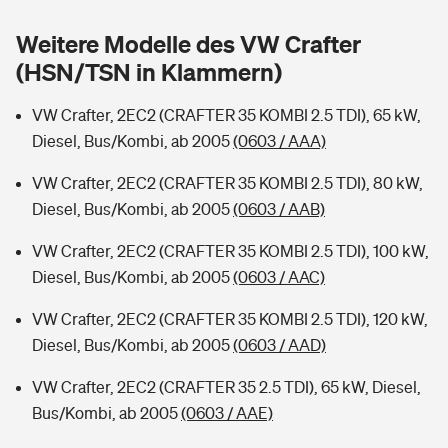
Sie haben Fragen?
Weitere Modelle des VW Crafter
Hochwasser-Check: Wie gefährdet ist Ihr Haus?
Private Cyberversicherung
Rentenrechner: Wie viel Geld bekomme ich im Alter?
(HSN/TSN in Klammern)
Wer versichert was: Jetzt Versicherer finden
Musikinstrumentenversicherung
VW Crafter, 2EC2 (CRAFTER 35 KOMBI 2.5 TDI), 65 kW,
Diesel, Bus/Kombi, ab 2005
(0603 / AAA)
Sie haben Fragen?
Zur Übersicht
VW Crafter, 2EC2 (CRAFTER 35 KOMBI 2.5 TDI), 80 kW,
Diesel, Bus/Kombi, ab 2005
(0603 / AAB)
Tools
VW Crafter, 2EC2 (CRAFTER 35 KOMBI 2.5 TDI), 100 kW,
Diesel, Bus/Kombi, ab 2005
(0603 / AAC)
Kinderunfall-Check: Mehr Sicherheit für deine Kids
VW Crafter, 2EC2 (CRAFTER 35 KOMBI 2.5 TDI), 120 kW,
Typklassen: So ist Ihr Auto eingestuft
Diesel, Bus/Kombi, ab 2005
(0603 / AAD)
VW Crafter, 2EC2 (CRAFTER 35 2.5 TDI), 65 kW, Diesel,
Sie haben Fragen?
Bus/Kombi, ab 2005
(0603 / AAE)